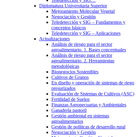
Teledetección y SIG…
Diplomatura Universitaria Superior
Mejoramiento Molecular Vegetal
Negociación y Gestión
Teledetección y SIG – Fundamentos y
conceptos básicos
Teledetección y SIG – Aplicaciones
Actualizaciones
Análisis de riesgo para el sector
agroalimentario. 1. Bases conceptuales
Análisis de riesgo para el sector
agroalimentario. 2. Herramientas
metodológicas
Bionegocios Sostenibles
Cultivos de Granos
En diseño y operación de sistemas de riego
presurizados
Evaluación de Sistemas de Cultivos (ASC)
Fertilidad de Suelos
Finanzas Agropecuarias y Ambientales
Ganadería pastoril
Gestión ambiental en sistemas
agroalimentarios
Gestión de políticas de desarrollo rural
Negociación y Gestión