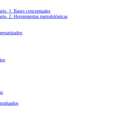
ario. 1. Bases conceptuales
tario. 2. Herramientas metodológicas
presurizados
ios
io
 graduados