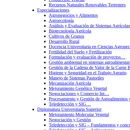
Recursos Naturales Renovables Terrestres
Especializaciones
Agronegocios y Alimentos
Agroecología
Análisis y Evaluación de Sistemas Agrícol
Biotecnología Agrícola
Cultivos de Granos
Desarrollo Rural
Docencia Universitaria en Ciencias Agropec
Fertilidad del Suelo y Fertilización
Formulación y evaluación de proyectos…
Gestión ambiental en sistemas agroalimentar
Gestión de la Cadena de Valor de la Carne 
Higiene y Seguridad en el Trabajo Agrario
Manejo de Sistemas Pastoriles
Mecanización Agrícola
Mejoramiento Genético Vegetal
Negociaciones y Comercio Int…
Procesamiento y Gestión de Agroalimentos 
Teledetección y SIG…
Diplomatura Universitaria Superior
Mejoramiento Molecular Vegetal
Negociación y Gestión
Teledetección y SIG – Fundamentos y conce