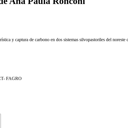
 de Ana Paula Ronconi
rística y captura de carbono en dos sistemas silvopastoriles del noreste 
 DCT- FAGRO