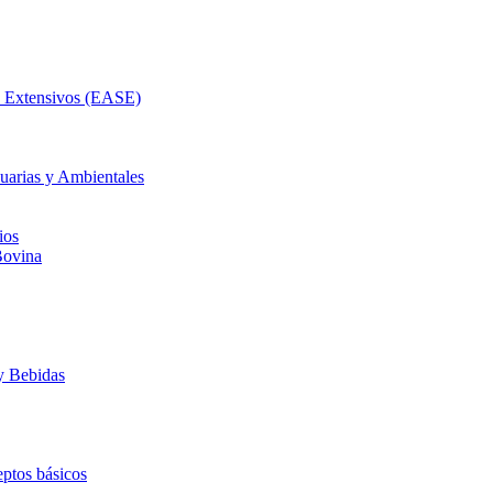
as Extensivos (EASE)
uarias y Ambientales
ios
Bovina
y Bebidas
ptos básicos