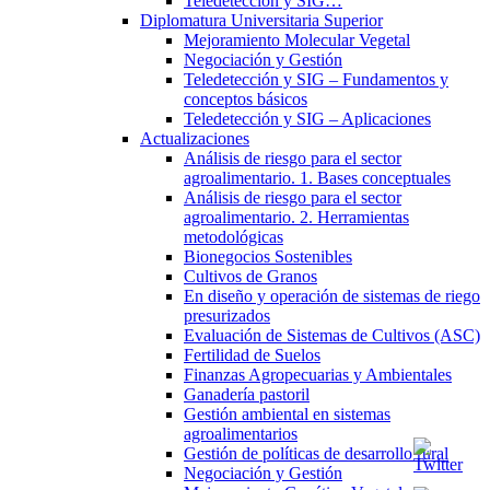
Teledetección y SIG…
Diplomatura Universitaria Superior
Mejoramiento Molecular Vegetal
Negociación y Gestión
Teledetección y SIG – Fundamentos y
conceptos básicos
Teledetección y SIG – Aplicaciones
Actualizaciones
Análisis de riesgo para el sector
agroalimentario. 1. Bases conceptuales
Análisis de riesgo para el sector
agroalimentario. 2. Herramientas
metodológicas
Bionegocios Sostenibles
Cultivos de Granos
En diseño y operación de sistemas de riego
presurizados
Evaluación de Sistemas de Cultivos (ASC)
Fertilidad de Suelos
Finanzas Agropecuarias y Ambientales
Ganadería pastoril
Gestión ambiental en sistemas
agroalimentarios
Gestión de políticas de desarrollo rural
Negociación y Gestión