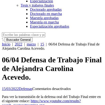
Especialización
Tesis y trabajos finales
Doctorado aprobadas
Doctorado en marcha
Maestría aprobadas
Maestría en marcha
Especialización aprobados
';
Buscador General
Inicio
|
2022
|
marzo
|
15
|
06/04 Defensa de Trabajo Final de
Alejandra Carolina Acevedo.
06/04 Defensa de Trabajo Final
de Alejandra Carolina
Acevedo.
en
15/03/2022
Defensas
Comentarios desactivados
06/04
Para ver la transmisión de la defensa oral del Trabajo Final entre en
Defensa
el siguiente enlace:
https://www.youtube.com/results?
de