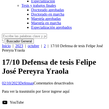
Especialización
Tesis y trabajos finales
Doctorado aprobadas
Doctorado en marcha
Maestría aprobadas
Maestría en marcha
Especialización aprobados
';
Buscador General
Inicio
|
2023
|
octubre
|
2
|
17/10 Defensa de tesis Felipe José
Pereyra Yraola
17/10 Defensa de tesis Felipe
José Pereyra Yraola
en
02/10/2023
Defensas
Comentarios desactivados
17/10
Para ver la trasmisión por favor ingrese aquí
Defensa
de
tesis
YouTube
Felipe