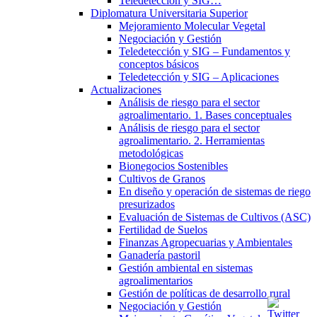
Teledetección y SIG…
Diplomatura Universitaria Superior
Mejoramiento Molecular Vegetal
Negociación y Gestión
Teledetección y SIG – Fundamentos y
conceptos básicos
Teledetección y SIG – Aplicaciones
Actualizaciones
Análisis de riesgo para el sector
agroalimentario. 1. Bases conceptuales
Análisis de riesgo para el sector
agroalimentario. 2. Herramientas
metodológicas
Bionegocios Sostenibles
Cultivos de Granos
En diseño y operación de sistemas de riego
presurizados
Evaluación de Sistemas de Cultivos (ASC)
Fertilidad de Suelos
Finanzas Agropecuarias y Ambientales
Ganadería pastoril
Gestión ambiental en sistemas
agroalimentarios
Gestión de políticas de desarrollo rural
Negociación y Gestión