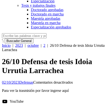
Especialización
Tesis y trabajos finales
Doctorado aprobadas
Doctorado en marcha
Maestría aprobadas
Maestría en marcha
Especialización aprobados
';
Buscador General
Inicio
|
2023
|
octubre
|
2
|
26/10 Defensa de tesis Idoia Urrutia
Larrachea
26/10 Defensa de tesis Idoia
Urrutia Larrachea
en
02/10/2023
Defensas
Comentarios desactivados
26/10
Para ver la trasmisión por favor ingrese aquí
Defensa
de
tesis
YouTube
Idoia