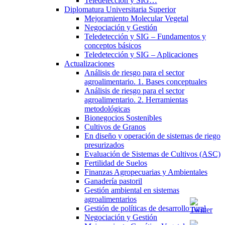
Teledetección y SIG…
Diplomatura Universitaria Superior
Mejoramiento Molecular Vegetal
Negociación y Gestión
Teledetección y SIG – Fundamentos y
conceptos básicos
Teledetección y SIG – Aplicaciones
Actualizaciones
Análisis de riesgo para el sector
agroalimentario. 1. Bases conceptuales
Análisis de riesgo para el sector
agroalimentario. 2. Herramientas
metodológicas
Bionegocios Sostenibles
Cultivos de Granos
En diseño y operación de sistemas de riego
presurizados
Evaluación de Sistemas de Cultivos (ASC)
Fertilidad de Suelos
Finanzas Agropecuarias y Ambientales
Ganadería pastoril
Gestión ambiental en sistemas
agroalimentarios
Gestión de políticas de desarrollo rural
Negociación y Gestión