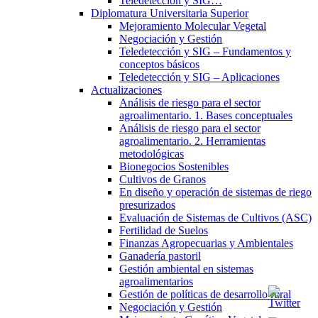
Teledetección y SIG…
Diplomatura Universitaria Superior
Mejoramiento Molecular Vegetal
Negociación y Gestión
Teledetección y SIG – Fundamentos y
conceptos básicos
Teledetección y SIG – Aplicaciones
Actualizaciones
Análisis de riesgo para el sector
agroalimentario. 1. Bases conceptuales
Análisis de riesgo para el sector
agroalimentario. 2. Herramientas
metodológicas
Bionegocios Sostenibles
Cultivos de Granos
En diseño y operación de sistemas de riego
presurizados
Evaluación de Sistemas de Cultivos (ASC)
Fertilidad de Suelos
Finanzas Agropecuarias y Ambientales
Ganadería pastoril
Gestión ambiental en sistemas
agroalimentarios
Gestión de políticas de desarrollo rural
Negociación y Gestión