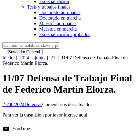
Especialización
Tesis y trabajos finales
Doctorado aprobadas
Doctorado en marcha
Maestría aprobadas
Maestría en marcha
Especialización aprobados
';
Buscador General
Inicio
|
2024
|
junio
|
27
|
11/07 Defensa de Trabajo Final de
Federico Martín Elorza.
11/07 Defensa de Trabajo Final
de Federico Martín Elorza.
en
27/06/2024
Defensas
Comentarios desactivados
11/07
Para ver la trasmisión por favor ingrese aquí
Defensa
de
Trabajo
YouTube
Final