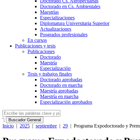
Doctorado Cs. Agropecuarias
Doctorado en Cs. Ambientales
Maestrías
Especializaciones
Diplomatura Universitaria Superior
Actualizaciones
Posgrados profesionales
En cursos
Publicaciones y tesis
Publicaciones
Doctorado
Maestría
Especialización
Tesis y trabajos finales
Doctorado aprobadas
Doctorado en marcha
Maestría aprobadas
Maestría en marcha
Especialización aprobados
';
Buscador General
Inicio
|
2025
|
septiembre
|
29
|
Programa Expodoctorado y Premio