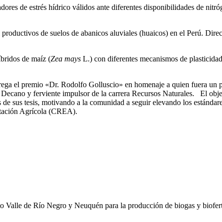
dores de estrés hídrico válidos ante diferentes disponibilidades de nitr
 productivos de suelos de abanicos aluviales (huaicos) en el Perú. Dir
bridos de maíz (
Zea mays
L.) con diferentes mecanismos de plasticidad
 el premio «Dr. Rodolfo Golluscio» en homenaje a quien fuera un pil
ecano y ferviente impulsor de la carrera Recursos Naturales. El objeti
és de sus tesis, motivando a la comunidad a seguir elevando los estánda
tación Agrícola (CREA).
o Valle de Río Negro y Neuquén para la producción de biogas y biofert