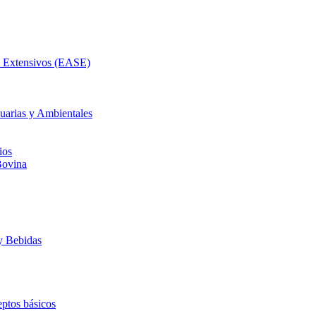
as Extensivos (EASE)
uarias y Ambientales
ios
Bovina
y Bebidas
ptos básicos