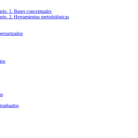
ario. 1. Bases conceptuales
tario. 2. Herramientas metodológicas
presurizados
ios
io
 graduados