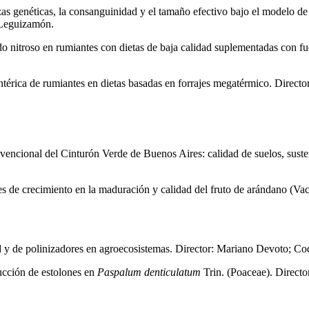
as genéticas, la consanguinidad y el tamaño efectivo bajo el modelo de 
 Leguizamón.
 nitroso en rumiantes con dietas de baja calidad suplementadas con fue
térica de rumiantes en dietas basadas en forrajes megatérmico. Directo
encional del Cinturón Verde de Buenos Aires: calidad de suelos, sustent
es de crecimiento en la maduración y calidad del fruto de arándano (Va
d y de polinizadores en agroecosistemas. Director: Mariano Devoto; Cod
ucción de estolones en
Paspalum denticulatum
Trin. (Poaceae). Directo