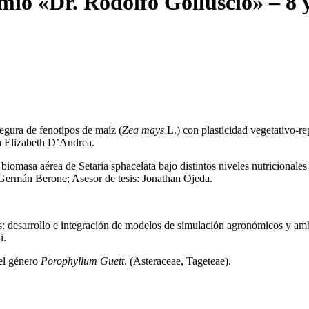
o «Dr. Rodolfo Golluscio» – 8 y
segura de fenotipos de maíz (
Zea mays
L.) con plasticidad vegetativo-r
a Elizabeth D’Andrea.
iomasa aérea de Setaria sphacelata bajo distintos niveles nutricionales
: Germán Berone; Asesor de tesis: Jonathan Ojeda.
s: desarrollo e integración de modelos de simulación agronómicos y ambi
i.
el género
Porophyllum Guett
. (Asteraceae, Tageteae).