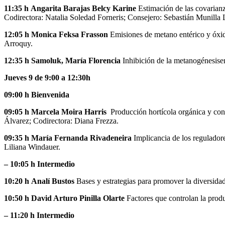
11:35 h Angarita Barajas Belcy Karine
Estimación de las covarianz
Codirectora: Natalia Soledad Forneris; Consejero: Sebastián Munilla
12:05 h Monica Feksa Frasson
Emisiones de metano entérico y óxido
Arroquy.
12:35 h Samoluk, María Florencia
Inhibición de la metanogénesisen
Jueves 9 de 9:00 a 12:30h
09:00 h Bienvenida
09:05 h Marcela Moira Harris
Producción hortícola orgánica y conv
Álvarez; Codirectora: Diana Frezza.
09:35 h María Fernanda Rivadeneira
Implicancia de los regulador
Liliana Windauer.
– 10:05 h Intermedio
10:20 h
Analí Bustos
Bases y estrategias para promover la diversida
10:50 h David Arturo Pinilla Olarte
Factores que controlan la prod
– 11:20 h Intermedio