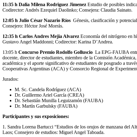
11:35 h Dalia Milena Rodriguez Jimenez
Estudio de posibles indica
Codirector: Andrés Ezequiel Daolinko; Consejera: Claudia Sainato.
12:05 h
Julio César Nazario Ríos
Génesis, clasificación y potencial
Consejero: Héctor José Morrás.
12:35 h Carlos Andres Mejia Alvarez
Economía del nitrógeno en hí
Gustavo Angel Maddonni; Codirector: Karina D’Andrea.
13:05 h
Concurso Premio Rodolfo Golluscio
La EPG-FAUBA entrega
docente, director de estudiantes, miembro de la Comisión Académica, D
académica y el aporte significativo de estudiantes de posgrado a trav
Cooperativas Argentinas (ACA) y Consorcio Regional de Experimen
Jurados:
M. Sc. Candela Rodríguez (ACA)
Dr. Guillermo Ariel García (CREA)
Dr. Sebastián Munilla Leguizamón (FAUBA)
Dr. Martín Garbulsky (FAUBA)
Participantes y sus exposiciones:
1. Sandra Lorena Bartucci “Estudios de los orujos de manzana del Alt
Laos; Consejero de estudios: Miguel Angel Taboada.