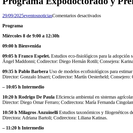
Programa Expodoctorado y Premi
en
29/09/2025
eventos
noticias
Comentarios desactivados
Programa
Programa
Expodoctorado
y
Miércoles 8 de 9:00 a 12:30h
Premio
«Dr.
09:00 h Bienvenida
Rodolfo
Golluscio»
09:05 h Franco Espelet.
Estudios eco-fisiológicos para la adopción 
–
Ángel Maddonni; Codirector: Diego Hernán Rotili; Consejera: Karin
8
y
09:35 h Pablo Barbera
Uso de modelos ecofisiológicos para estimar b
9
Director: Gonzalo Irisarri; Codirector: Martín Oesterheld; Consejero
de
octubre
– 10:05 h Intermedio
2025
10:20 h Rodrigo De Paula
Eficiencia ambiental en sistemas agrícola
Director: Diego Omar Ferraro; Codirectora: María Fernanda Cingolan
10:50 h Milagros Anzuinelli
Estudios taxonómicos y filogenéticos d
Directora: Adriana Bartoli; Codirectora: Liliana Katinas.
– 11:20 h Intermedio