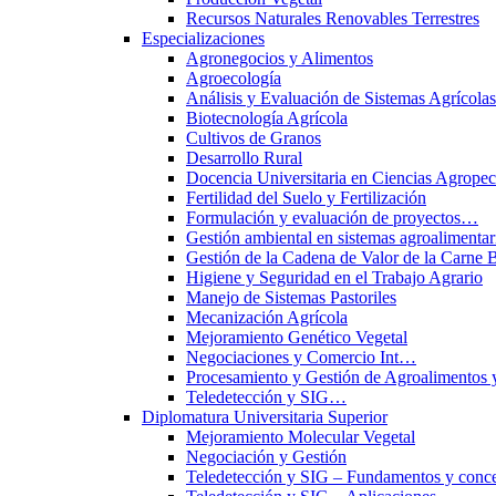
Recursos Naturales Renovables Terrestres
Especializaciones
Agronegocios y Alimentos
Agroecología
Análisis y Evaluación de Sistemas Agrícol
Biotecnología Agrícola
Cultivos de Granos
Desarrollo Rural
Docencia Universitaria en Ciencias Agropec
Fertilidad del Suelo y Fertilización
Formulación y evaluación de proyectos…
Gestión ambiental en sistemas agroalimentar
Gestión de la Cadena de Valor de la Carne 
Higiene y Seguridad en el Trabajo Agrario
Manejo de Sistemas Pastoriles
Mecanización Agrícola
Mejoramiento Genético Vegetal
Negociaciones y Comercio Int…
Procesamiento y Gestión de Agroalimentos 
Teledetección y SIG…
Diplomatura Universitaria Superior
Mejoramiento Molecular Vegetal
Negociación y Gestión
Teledetección y SIG – Fundamentos y conce