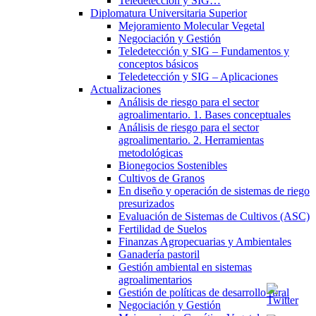
Teledetección y SIG…
Diplomatura Universitaria Superior
Mejoramiento Molecular Vegetal
Negociación y Gestión
Teledetección y SIG – Fundamentos y
conceptos básicos
Teledetección y SIG – Aplicaciones
Actualizaciones
Análisis de riesgo para el sector
agroalimentario. 1. Bases conceptuales
Análisis de riesgo para el sector
agroalimentario. 2. Herramientas
metodológicas
Bionegocios Sostenibles
Cultivos de Granos
En diseño y operación de sistemas de riego
presurizados
Evaluación de Sistemas de Cultivos (ASC)
Fertilidad de Suelos
Finanzas Agropecuarias y Ambientales
Ganadería pastoril
Gestión ambiental en sistemas
agroalimentarios
Gestión de políticas de desarrollo rural
Negociación y Gestión