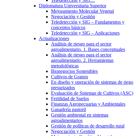
Teledetección y SIG…
Diplomatura Universitaria Superior
Mejoramiento Molecular Vegetal
Negociación y Gestión
Teledetección y SIG – Fundamentos y
conceptos básicos
Teledetección y SIG – Aplicaciones
Actualizaciones
Análisis de riesgo para el sector
agroalimentario. 1. Bases conceptuales
Análisis de riesgo para el sector
agroalimentario. 2. Herramientas
metodológicas
Bionegocios Sostenibles
Cultivos de Granos
En diseño y operación de sistemas de riego
presurizados
Evaluación de Sistemas de Cultivos (ASC)
Fertilidad de Suelos
Finanzas Agropecuarias y Ambientales
Ganadería pastoril
Gestión ambiental en sistemas
agroalimentarios
Gestión de políticas de desarrollo rural
Negociación y Gestión