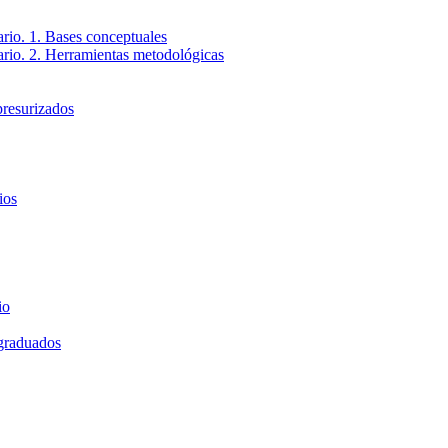
ario. 1. Bases conceptuales
tario. 2. Herramientas metodológicas
presurizados
ios
io
 graduados