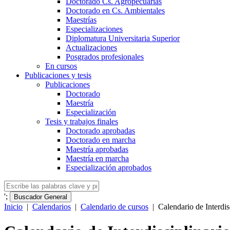
Doctorado Cs. Agropecuarias
Doctorado en Cs. Ambientales
Maestrías
Especializaciones
Diplomatura Universitaria Superior
Actualizaciones
Posgrados profesionales
En cursos
Publicaciones y tesis
Publicaciones
Doctorado
Maestría
Especialización
Tesis y trabajos finales
Doctorado aprobadas
Doctorado en marcha
Maestría aprobadas
Maestría en marcha
Especialización aprobados
';
Buscador General
Inicio
|
Calendarios
|
Calendario de cursos
|
Calendario de Interdi