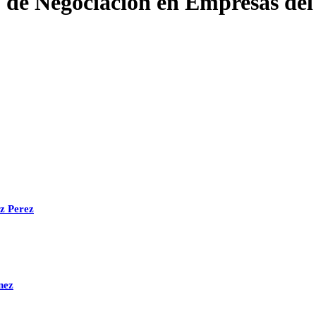
o de Negociación en Empresas del
ez Perez
nez