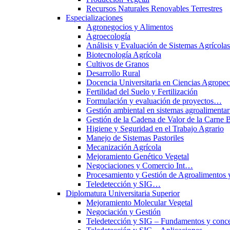
Recursos Naturales Renovables Terrestres
Especializaciones
Agronegocios y Alimentos
Agroecología
Análisis y Evaluación de Sistemas Agrícol
Biotecnología Agrícola
Cultivos de Granos
Desarrollo Rural
Docencia Universitaria en Ciencias Agropec
Fertilidad del Suelo y Fertilización
Formulación y evaluación de proyectos…
Gestión ambiental en sistemas agroalimentar
Gestión de la Cadena de Valor de la Carne 
Higiene y Seguridad en el Trabajo Agrario
Manejo de Sistemas Pastoriles
Mecanización Agrícola
Mejoramiento Genético Vegetal
Negociaciones y Comercio Int…
Procesamiento y Gestión de Agroalimentos 
Teledetección y SIG…
Diplomatura Universitaria Superior
Mejoramiento Molecular Vegetal
Negociación y Gestión
Teledetección y SIG – Fundamentos y conce