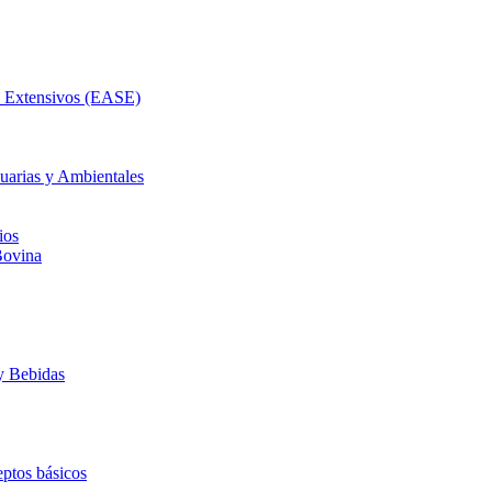
as Extensivos (EASE)
uarias y Ambientales
ios
Bovina
y Bebidas
ptos básicos