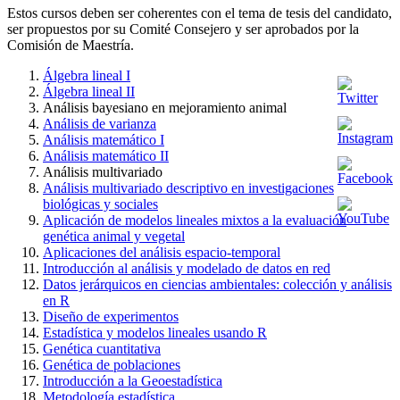
Estos cursos deben ser coherentes con el tema de tesis del candidato,
ser propuestos por su Comité Consejero y ser aprobados por la
Comisión de Maestría.
Álgebra lineal I
Álgebra lineal II
Análisis bayesiano en mejoramiento animal
Análisis de varianza
Análisis matemático I
Análisis matemático II
Análisis multivariado
Análisis multivariado descriptivo en investigaciones
biológicas y sociales
Aplicación de modelos lineales mixtos a la evaluación
genética animal y vegetal
Aplicaciones del análisis espacio-temporal
Introducción al análisis y modelado de datos en red
Datos jerárquicos en ciencias ambientales: colección y análisis
en R
Diseño de experimentos
Estadística y modelos lineales usando R
Genética cuantitativa
Genética de poblaciones
Introducción a la Geoestadística
Metodología estadística