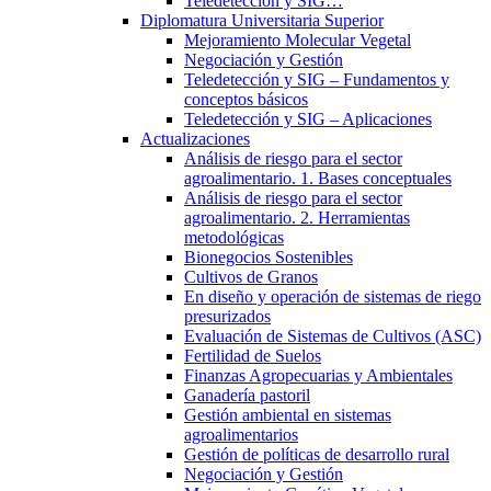
Teledetección y SIG…
Diplomatura Universitaria Superior
Mejoramiento Molecular Vegetal
Negociación y Gestión
Teledetección y SIG – Fundamentos y
conceptos básicos
Teledetección y SIG – Aplicaciones
Actualizaciones
Análisis de riesgo para el sector
agroalimentario. 1. Bases conceptuales
Análisis de riesgo para el sector
agroalimentario. 2. Herramientas
metodológicas
Bionegocios Sostenibles
Cultivos de Granos
En diseño y operación de sistemas de riego
presurizados
Evaluación de Sistemas de Cultivos (ASC)
Fertilidad de Suelos
Finanzas Agropecuarias y Ambientales
Ganadería pastoril
Gestión ambiental en sistemas
agroalimentarios
Gestión de políticas de desarrollo rural
Negociación y Gestión