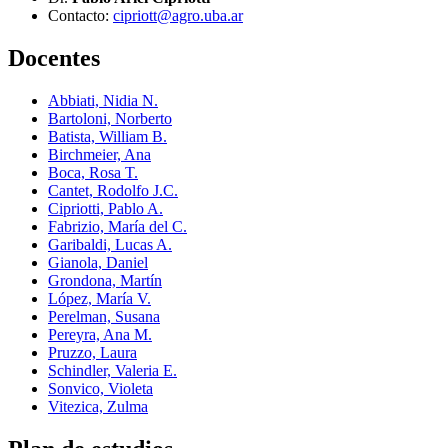
Contacto:
cipriott@agro.uba.ar
Docentes
Abbiati, Nidia N.
Bartoloni, Norberto
Batista, William B.
Birchmeier, Ana
Boca, Rosa T.
Cantet, Rodolfo J.C.
Cipriotti, Pablo A.
Fabrizio, María del C.
Garibaldi, Lucas A.
Gianola, Daniel
Grondona, Martín
López, María V.
Perelman, Susana
Pereyra, Ana M.
Pruzzo, Laura
Schindler, Valeria E.
Sonvico, Violeta
Vitezica, Zulma