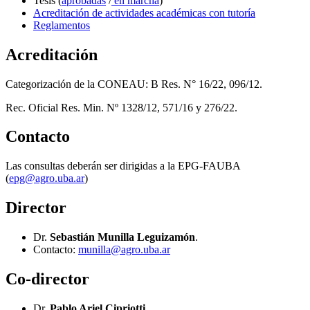
Tesis (
aprobadas
/
en marcha
)
Acreditación de actividades académicas con tutoría
Reglamentos
Acreditación
Categorización de la CONEAU: B Res. N° 16/22, 096/12.
Rec. Oficial Res. Min. Nº 1328/12, 571/16 y 276/22.
Contacto
Las consultas deberán ser dirigidas a la EPG-FAUBA
(
epg@agro.uba.ar
)
Director
Dr.
Sebastián Munilla Leguizamón
.
Contacto:
munilla@agro.uba.ar
Co-director
Dr.
Pablo Ariel Cipriotti