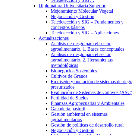
Teledetección y SIG…
Diplomatura Universitaria Superior
Mejoramiento Molecular Vegetal
Negociación y Gestión
Teledetección y SIG – Fundamentos y
conceptos básicos
Teledetección y SIG – Aplicaciones
Actualizaciones
Análisis de riesgo para el sector
agroalimentario. 1. Bases conceptuales
Análisis de riesgo para el sector
agroalimentario. 2. Herramientas
metodológicas
Bionegocios Sostenibles
Cultivos de Granos
En diseño y operación de sistemas de riego
presurizados
Evaluación de Sistemas de Cultivos (ASC)
Fertilidad de Suelos
Finanzas Agropecuarias y Ambientales
Ganadería pastoril
Gestión ambiental en sistemas
agroalimentarios
Gestión de políticas de desarrollo rural
Negociación y Gestión