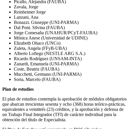
Picallo, Alejandra (FAUBA)
Zavala, Jorge
Reinheimer Jorge
Lanzani, Ana
Bonazzi. Giuseppe (UNI-PARMA)
Dal Pont. Silvina (FAUBA)
Jorge Comesaña (UNAHUR/PCyT-FAUBA)
Mónica Anese (Universidad de UDINE)
Elizabeth Ohaco (UNCo)
Zuleta, Angela (FFyB-UBA)
Alberto Lofiego (NESTLE ARG S.A.)
Ricardo Rodríguez (UNSAM-INTA)
Zanardi, Emanuela (UNI-PARMA)
Coste, Beatriz (FAUBA)
Mucchetti, Germano (UNI-PARMA)
Soria, Marcelo (FAUBA)
Plan de estudios
El plan de estudios contempla la aprobación de módulos obligatorios
que abarcan trescientas sesenta y ocho (368) horas teórico-prácticas,
equivalentes a veintitrés (23) créditos, y la aprobación y defensa de
un Trabajo Final Integrador (TFI) de carácter individual para la
obtención del título de Especialista.