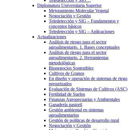
Teledetección y SIG…
Diplomatura Universitaria Superior
Mejoramiento Molecular Vegetal
Negociación y Gestión
Teledetección y SIG – Fundamentos y
conceptos básicos
Teledetección y SIG – Aplicaciones
Actualizaciones
Análisis de riesgo para el sector
agroalimentario. 1. Bases conceptuales
Análisis de riesgo para el sector
agroalimentario. 2. Herramientas
metodológicas
Bionegocios Sostenibles
Cultivos de Granos
En diseño y operación de sistemas de riego
presurizados
Evaluación de Sistemas de Cultivos (ASC)
Fertilidad de Suelos
Finanzas Agropecuarias y Ambientales
Ganadería pastoril
Gestión ambiental en sistemas
agroalimentarios
Gestión de políticas de desarrollo rural
Negociación y Gestión