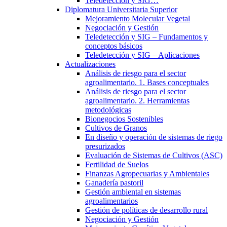
Teledetección y SIG…
Diplomatura Universitaria Superior
Mejoramiento Molecular Vegetal
Negociación y Gestión
Teledetección y SIG – Fundamentos y
conceptos básicos
Teledetección y SIG – Aplicaciones
Actualizaciones
Análisis de riesgo para el sector
agroalimentario. 1. Bases conceptuales
Análisis de riesgo para el sector
agroalimentario. 2. Herramientas
metodológicas
Bionegocios Sostenibles
Cultivos de Granos
En diseño y operación de sistemas de riego
presurizados
Evaluación de Sistemas de Cultivos (ASC)
Fertilidad de Suelos
Finanzas Agropecuarias y Ambientales
Ganadería pastoril
Gestión ambiental en sistemas
agroalimentarios
Gestión de políticas de desarrollo rural
Negociación y Gestión