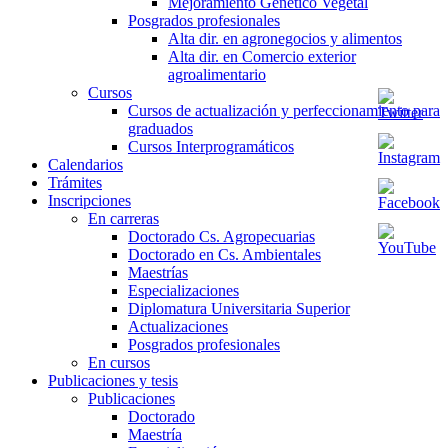
Mejoramiento Genético Vegetal
Posgrados profesionales
Alta dir. en agronegocios y alimentos
Alta dir. en Comercio exterior
agroalimentario
Cursos
Cursos de actualización y perfeccionamiento para
graduados
Cursos Interprogramáticos
Calendarios
Trámites
Inscripciones
En carreras
Doctorado Cs. Agropecuarias
Doctorado en Cs. Ambientales
Maestrías
Especializaciones
Diplomatura Universitaria Superior
Actualizaciones
Posgrados profesionales
En cursos
Publicaciones y tesis
Publicaciones
Doctorado
Maestría