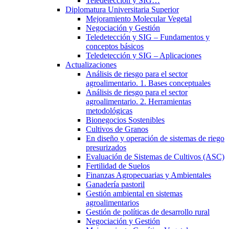
Teledetección y SIG…
Diplomatura Universitaria Superior
Mejoramiento Molecular Vegetal
Negociación y Gestión
Teledetección y SIG – Fundamentos y
conceptos básicos
Teledetección y SIG – Aplicaciones
Actualizaciones
Análisis de riesgo para el sector
agroalimentario. 1. Bases conceptuales
Análisis de riesgo para el sector
agroalimentario. 2. Herramientas
metodológicas
Bionegocios Sostenibles
Cultivos de Granos
En diseño y operación de sistemas de riego
presurizados
Evaluación de Sistemas de Cultivos (ASC)
Fertilidad de Suelos
Finanzas Agropecuarias y Ambientales
Ganadería pastoril
Gestión ambiental en sistemas
agroalimentarios
Gestión de políticas de desarrollo rural
Negociación y Gestión