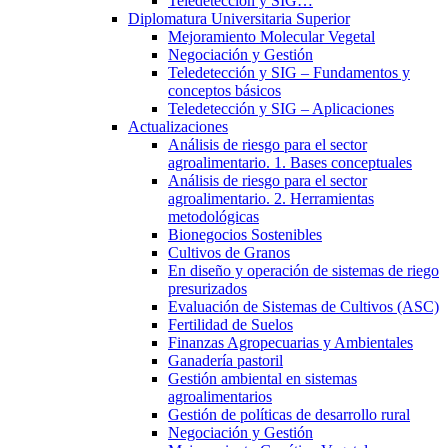
Teledetección y SIG…
Diplomatura Universitaria Superior
Mejoramiento Molecular Vegetal
Negociación y Gestión
Teledetección y SIG – Fundamentos y
conceptos básicos
Teledetección y SIG – Aplicaciones
Actualizaciones
Análisis de riesgo para el sector
agroalimentario. 1. Bases conceptuales
Análisis de riesgo para el sector
agroalimentario. 2. Herramientas
metodológicas
Bionegocios Sostenibles
Cultivos de Granos
En diseño y operación de sistemas de riego
presurizados
Evaluación de Sistemas de Cultivos (ASC)
Fertilidad de Suelos
Finanzas Agropecuarias y Ambientales
Ganadería pastoril
Gestión ambiental en sistemas
agroalimentarios
Gestión de políticas de desarrollo rural
Negociación y Gestión