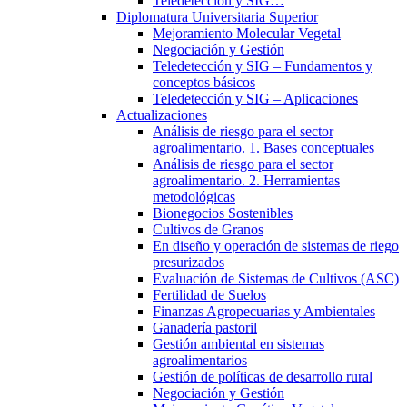
Teledetección y SIG…
Diplomatura Universitaria Superior
Mejoramiento Molecular Vegetal
Negociación y Gestión
Teledetección y SIG – Fundamentos y
conceptos básicos
Teledetección y SIG – Aplicaciones
Actualizaciones
Análisis de riesgo para el sector
agroalimentario. 1. Bases conceptuales
Análisis de riesgo para el sector
agroalimentario. 2. Herramientas
metodológicas
Bionegocios Sostenibles
Cultivos de Granos
En diseño y operación de sistemas de riego
presurizados
Evaluación de Sistemas de Cultivos (ASC)
Fertilidad de Suelos
Finanzas Agropecuarias y Ambientales
Ganadería pastoril
Gestión ambiental en sistemas
agroalimentarios
Gestión de políticas de desarrollo rural
Negociación y Gestión