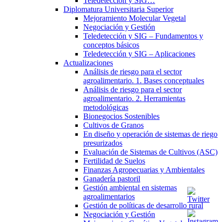
Teledetección y SIG…
Diplomatura Universitaria Superior
Mejoramiento Molecular Vegetal
Negociación y Gestión
Teledetección y SIG – Fundamentos y
conceptos básicos
Teledetección y SIG – Aplicaciones
Actualizaciones
Análisis de riesgo para el sector
agroalimentario. 1. Bases conceptuales
Análisis de riesgo para el sector
agroalimentario. 2. Herramientas
metodológicas
Bionegocios Sostenibles
Cultivos de Granos
En diseño y operación de sistemas de riego
presurizados
Evaluación de Sistemas de Cultivos (ASC)
Fertilidad de Suelos
Finanzas Agropecuarias y Ambientales
Ganadería pastoril
Gestión ambiental en sistemas
agroalimentarios
Gestión de políticas de desarrollo rural
Negociación y Gestión