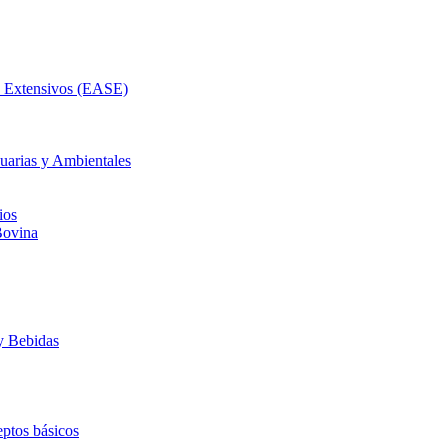
as Extensivos (EASE)
uarias y Ambientales
ios
Bovina
y Bebidas
ptos básicos