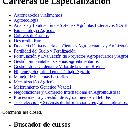
Carreras de Especialización
Agronegocios y Alimentos
Agroecología
Análisis y Evaluación de Sistemas Agrícolas Extensivos (EAS
Biotecnología Agrícola
Cultivos de Granos
Desarrollo Rural
Docencia Universitaria en Ciencias Agropecuarias y Ambiental
Fertilidad del Suelo y Fertilización
Formulación y Evaluación de Proyectos Agropecuarios y Agroi
Gestión ambiental en sistemas agroalimentarios
Gestión de la Cadena de Valor de la Carne Bovina
Higiene y Seguridad en el Trabajo Agrario
Manejo de Sistemas Pastoriles
Mecanización Agrícola
Mejoramiento Genético Vegetal
Negociaciones y Comercio Internacional en Agroindustrias
Procesamiento y Gestión de Agroalimentos y Bebidas
Teledetección y Sistemas de Información Geográfica aplicados a
Comments are closed.
Buscador de cursos