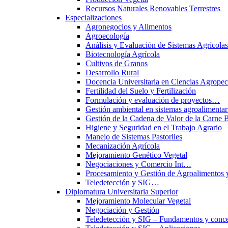
Recursos Naturales Renovables Terrestres
Especializaciones
Agronegocios y Alimentos
Agroecología
Análisis y Evaluación de Sistemas Agrícol
Biotecnología Agrícola
Cultivos de Granos
Desarrollo Rural
Docencia Universitaria en Ciencias Agropec
Fertilidad del Suelo y Fertilización
Formulación y evaluación de proyectos…
Gestión ambiental en sistemas agroalimentar
Gestión de la Cadena de Valor de la Carne 
Higiene y Seguridad en el Trabajo Agrario
Manejo de Sistemas Pastoriles
Mecanización Agrícola
Mejoramiento Genético Vegetal
Negociaciones y Comercio Int…
Procesamiento y Gestión de Agroalimentos 
Teledetección y SIG…
Diplomatura Universitaria Superior
Mejoramiento Molecular Vegetal
Negociación y Gestión
Teledetección y SIG – Fundamentos y conce