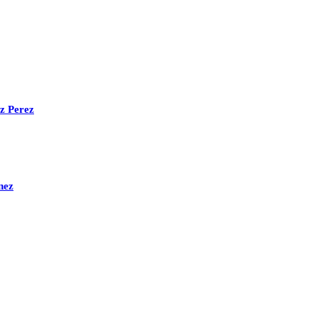
ez Perez
nez