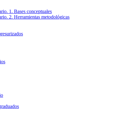
ario. 1. Bases conceptuales
tario. 2. Herramientas metodológicas
presurizados
ios
io
 graduados