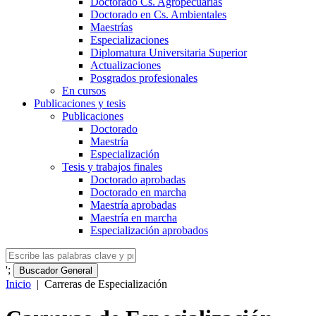
Doctorado Cs. Agropecuarias
Doctorado en Cs. Ambientales
Maestrías
Especializaciones
Diplomatura Universitaria Superior
Actualizaciones
Posgrados profesionales
En cursos
Publicaciones y tesis
Publicaciones
Doctorado
Maestría
Especialización
Tesis y trabajos finales
Doctorado aprobadas
Doctorado en marcha
Maestría aprobadas
Maestría en marcha
Especialización aprobados
';
Buscador General
Inicio
|
Carreras de Especialización