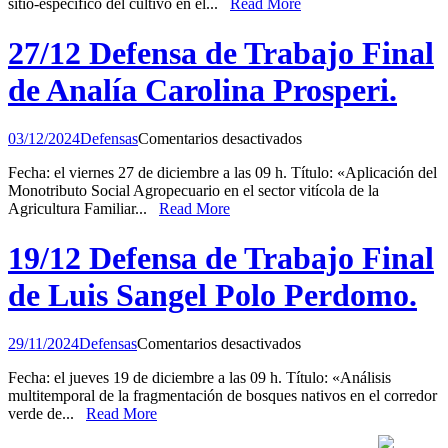
sitio-específico del cultivo en el...
Read More
tesis
Juan
Martín
27/12 Defensa de Trabajo Final
Rompani
de Analía Carolina Prosperi.
en
03/12/2024
Defensas
Comentarios desactivados
27/12
Fecha: el viernes 27 de diciembre a las 09 h. Título: «Aplicación del
Defensa
Monotributo Social Agropecuario en el sector vitícola de la
de
Agricultura Familiar...
Read More
Trabajo
Final
de
19/12 Defensa de Trabajo Final
Analía
Carolina
de Luis Sangel Polo Perdomo.
Prosperi.
en
29/11/2024
Defensas
Comentarios desactivados
19/12
Fecha: el jueves 19 de diciembre a las 09 h. Título: «Análisis
Defensa
multitemporal de la fragmentación de bosques nativos en el corredor
de
verde de...
Read More
Trabajo
Final