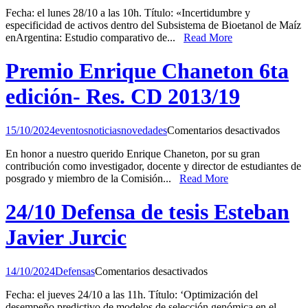
28/10
Fecha: el lunes 28/10 a las 10h. Título: «Incertidumbre y
Defensa
especificidad de activos dentro del Subsistema de Bioetanol de Maíz
de
enArgentina: Estudio comparativo de...
Read More
tesis
Martín
Luis
Premio Enrique Chaneton 6ta
Garcia
Perez
edición- Res. CD 2013/19
en
15/10/2024
eventos
noticias
novedades
Comentarios desactivados
Premi
En honor a nuestro querido Enrique Chaneton, por su gran
Enriqu
contribución como investigador, docente y director de estudiantes de
edició
posgrado y miembro de la Comisión...
Read More
Res.
CD
2013/
24/10 Defensa de tesis Esteban
Javier Jurcic
en
14/10/2024
Defensas
Comentarios desactivados
24/10
Fecha: el jueves 24/10 a las 11h. Título: ‘Optimización del
Defensa
desempeño predictivo de modelos de selección genómica en el
de