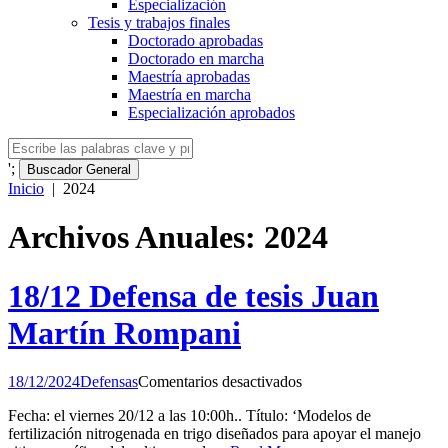
Especialización
Tesis y trabajos finales
Doctorado aprobadas
Doctorado en marcha
Maestría aprobadas
Maestría en marcha
Especialización aprobados
';
Buscador General
Inicio
|
2024
Archivos Anuales: 2024
18/12 Defensa de tesis Juan
Martín Rompani
en
18/12/2024
Defensas
Comentarios desactivados
18/12
Fecha: el viernes 20/12 a las 10:00h.. Título: ‘Modelos de
Defensa
fertilización nitrogenada en trigo diseñados para apoyar el manejo
de