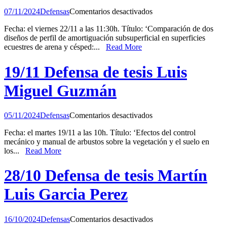
en
07/11/2024
Defensas
Comentarios desactivados
22/11
Fecha: el viernes 22/11 a las 11:30h. Título: ‘Comparación de dos
Defensa
diseños de perfil de amortiguación subsuperficial en superficies
de
ecuestres de arena y césped:...
Read More
tesis
María
Alejandra
19/11 Defensa de tesis Luis
Blanco
Miguel Guzmán
en
05/11/2024
Defensas
Comentarios desactivados
19/11
Fecha: el martes 19/11 a las 10h. Título: ‘Efectos del control
Defensa
mecánico y manual de arbustos sobre la vegetación y el suelo en
de
los...
Read More
tesis
Luis
Miguel
28/10 Defensa de tesis Martín
Guzmán
Luis Garcia Perez
en
16/10/2024
Defensas
Comentarios desactivados