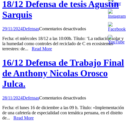
de
18/12 Defensa de tesis Agustín
Luis
Sangel
Sarquis
Polo
Perdomo.
en
29/11/2024
Defensas
Comentarios desactivados
18/12
Fecha: el miércoles 18/12 a las 10:00h. Título: ‘La radiación solar y
Defensa
la humedad como controles del reciclado de C en ecosistemas
de
terrestres: de...
Read More
tesis
Agustín
Sarquis
16/12 Defensa de Trabajo Final
de Anthony Nicolas Orosco
Julca.
en
28/11/2024
Defensas
Comentarios desactivados
16/12
Fecha: el lunes 16 de diciembre a las 09 h. Título: «Implementación
Defensa
de una cafetería de especialidad con temática peruana, en el distrito
de
de...
Read More
Trabajo
Final