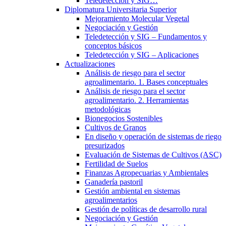
Teledetección y SIG…
Diplomatura Universitaria Superior
Mejoramiento Molecular Vegetal
Negociación y Gestión
Teledetección y SIG – Fundamentos y
conceptos básicos
Teledetección y SIG – Aplicaciones
Actualizaciones
Análisis de riesgo para el sector
agroalimentario. 1. Bases conceptuales
Análisis de riesgo para el sector
agroalimentario. 2. Herramientas
metodológicas
Bionegocios Sostenibles
Cultivos de Granos
En diseño y operación de sistemas de riego
presurizados
Evaluación de Sistemas de Cultivos (ASC)
Fertilidad de Suelos
Finanzas Agropecuarias y Ambientales
Ganadería pastoril
Gestión ambiental en sistemas
agroalimentarios
Gestión de políticas de desarrollo rural
Negociación y Gestión