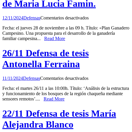
de Maria Lucia Famin.
Melilli.
en
12/11/2024
Defensas
Comentarios desactivados
28/11
Fecha: el jueves 28 de noviembre a las 09 h. Título: «Plan Ganadero
Defensa
Campesino. Una propuesta para el desarrollo de la ganadería
de
familiar campesina...
Read More
Trabajo
Final
de
26/11 Defensa de tesis
Maria
Lucia
Antonella Ferraina
Famin.
en
11/11/2024
Defensas
Comentarios desactivados
26/11
Fecha: el martes 26/11 a las 10:00h. Título: ‘Análisis de la estructura
Defensa
y funcionamiento de los bosques de la región chaqueña mediante
de
sensores remotos’....
Read More
tesis
Antonella
Ferraina
22/11 Defensa de tesis María
Alejandra Blanco