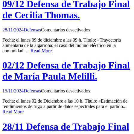
de
09/12 Defensa de Trabajo Final
Anthony
Nicolas
de Cecilia Thomas.
Orosco
Julca.
en
28/11/2024
Defensas
Comentarios desactivados
09/12
Fecha: el lunes 09 de diciembre a las 09 h. Título: «Trayectoria
Defensa
alimentaria de la algarroba: el caso del molino eléctrico en la
de
comunidad...
Read More
Trabajo
Final
de
02/12 Defensa de Trabajo Final
Cecilia
Thomas.
de María Paula Melilli.
en
15/11/2024
Defensas
Comentarios desactivados
02/12
Fecha: el lunes 02 de Diciembre a las 10 h. Título: «Estimación de
Defensa
rendimientos de trigo a partir de datos espectrales para el partido...
de
Read More
Trabajo
Final
de
28/11 Defensa de Trabajo Final
María
Paula