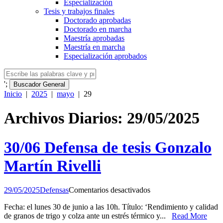
Especialización
Tesis y trabajos finales
Doctorado aprobadas
Doctorado en marcha
Maestría aprobadas
Maestría en marcha
Especialización aprobados
';
Buscador General
Inicio
|
2025
|
mayo
|
29
Archivos Diarios: 29/05/2025
30/06 Defensa de tesis Gonzalo
Martín Rivelli
en
29/05/2025
Defensas
Comentarios desactivados
30/06
Fecha: el lunes 30 de junio a las 10h. Título: ‘Rendimiento y calidad
Defensa
de granos de trigo y colza ante un estrés térmico y...
Read More
de