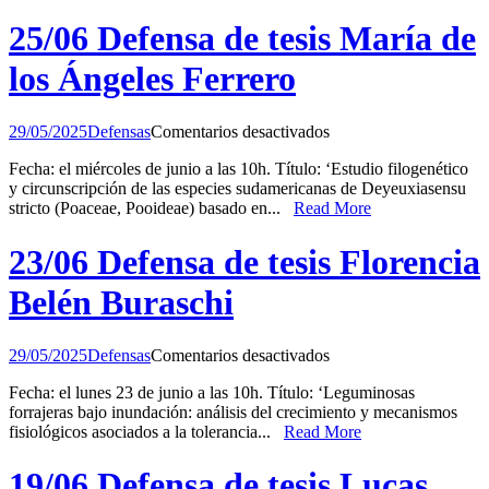
tesis
Gonzalo
25/06 Defensa de tesis María de
Martín
Rivelli
los Ángeles Ferrero
en
29/05/2025
Defensas
Comentarios desactivados
25/06
Fecha: el miércoles de junio a las 10h. Título: ‘Estudio filogenético
Defensa
y circunscripción de las especies sudamericanas de Deyeuxiasensu
de
stricto (Poaceae, Pooideae) basado en...
Read More
tesis
María
de
23/06 Defensa de tesis Florencia
los
Ángeles
Belén Buraschi
Ferrero
en
29/05/2025
Defensas
Comentarios desactivados
23/06
Fecha: el lunes 23 de junio a las 10h. Título: ‘Leguminosas
Defensa
forrajeras bajo inundación: análisis del crecimiento y mecanismos
de
fisiológicos asociados a la tolerancia...
Read More
tesis
Florencia
Belén
19/06 Defensa de tesis Lucas