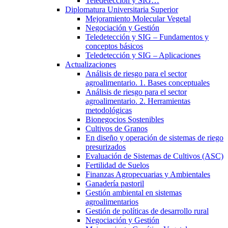
Teledetección y SIG…
Diplomatura Universitaria Superior
Mejoramiento Molecular Vegetal
Negociación y Gestión
Teledetección y SIG – Fundamentos y
conceptos básicos
Teledetección y SIG – Aplicaciones
Actualizaciones
Análisis de riesgo para el sector
agroalimentario. 1. Bases conceptuales
Análisis de riesgo para el sector
agroalimentario. 2. Herramientas
metodológicas
Bionegocios Sostenibles
Cultivos de Granos
En diseño y operación de sistemas de riego
presurizados
Evaluación de Sistemas de Cultivos (ASC)
Fertilidad de Suelos
Finanzas Agropecuarias y Ambientales
Ganadería pastoril
Gestión ambiental en sistemas
agroalimentarios
Gestión de políticas de desarrollo rural
Negociación y Gestión