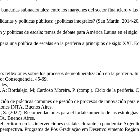
bancarias subnacionales: entre los márgenes del sector financiero y las 
.
lidarias y políticas públicas: ¿políticas integrales? (San Martín, 201
ón y políticas de escala: temas de debate para América Latina en el sig
 para una política de escalas en la periferia a principios de siglo XXI
lo: reflexiones sobre los procesos de neoliberalización en la periferia. 
iro: Consequência, 45-69.
ales,
, A; Bordalejo, M; Cardoso Moreira, P. (comp.). Ciclo de la periferia. C
ación de prácticas comunes de gestión de procesos de innovación para e
ciones INTA, Buenos Aires.
. (2022). Recomendaciones para el fortalecimiento de las estrategias co
TA, Buenos Aires.
 territorio en las intervenciones estatales durante la pandemia: Argenti
m perspectiva. Programa de Pós-Graduação em Desenvolvimento Region