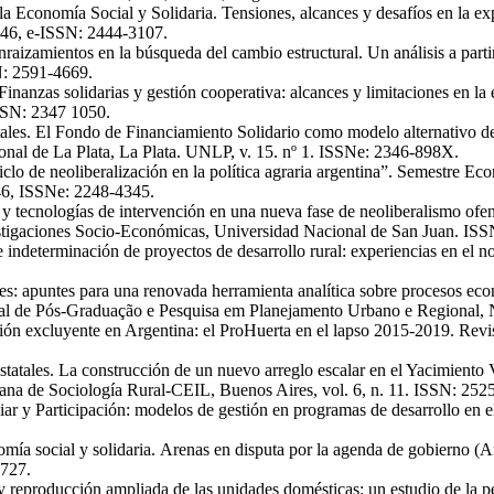
 a la Economía Social y Solidaria. Tensiones, alcances y desafíos en la
446, e-ISSN: 2444-3107.
aizamientos en la búsqueda del cambio estructural. Un análisis a partir d
N: 2591-4669.
). Finanzas solidarias y gestión cooperativa: alcances y limitaciones e
ISSN: 2347 1050.
tatales. El Fondo de Financiamiento Solidario como modelo alternativo 
onal de La Plata, La Plata. UNLP, v. 15. nº 1. ISSNe: 2346-898X.
 ciclo de neoliberalización en la política agraria argentina”. Semestre 
46, ISSNe: 2248-4345.
y tecnologías de intervención en una nueva fase de neoliberalismo of
nvestigaciones Socio-Económicas, Universidad Nacional de San Juan. I
 indeterminación de proyectos de desarrollo rural: experiencias en el no
es: apuntes para una renovada herramienta analítica sobre procesos ec
nal de Pós-Graduação e Pesquisa em Planejamento Urbano e Regional, 
ión excluyente en Argentina: el ProHuerta en el lapso 2015-2019. Revi
estatales. La construcción de un nuevo arreglo escalar en el Yacimient
ana de Sociología Rural-CEIL, Buenos Aires, vol. 6, n. 11. ISSN: 252
iar y Participación: modelos de gestión en programas de desarrollo en e
conomía social y solidaria. Arenas en disputa por la agenda de gobiern
3727.
y reproducción ampliada de las unidades domésticas: un estudio de la p