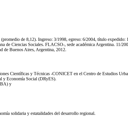
(promedio de 8,12). Ingreso: 3/1998, egreso: 6/2004, título expedido: 
ana de Ciencias Sociales. FLACSO-, sede académica Argentina. 11/2008,
ad de Buenos Aires, Argentina, 2012.
aciones Científicas y Técnicas -CONICET en el Centro de Estudios Ur
nal y Economía Social (DRyES).
UBA) y
mía solidaria y estatalidades del desarrollo regional.