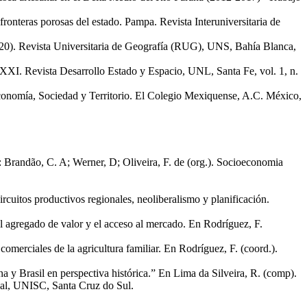
fronteras porosas del estado. Pampa. Revista Interuniversitaria de
4-2020). Revista Universitaria de Geografía (RUG), UNS, Bahía Blanca,
lo XXI. Revista Desarrollo Estado y Espacio, UNL, Santa Fe, vol. 1, n.
. Economía, Sociedad y Territorio. El Colegio Mexiquense, A.C. México,
In: Brandão, C. A; Werner, D; Oliveira, F. de (org.). Socioeconomia
ircuitos productivos regionales, neoliberalismo y planificación.
l agregado de valor y el acceso al mercado. En Rodríguez, F.
merciales de la agricultura familiar. En Rodríguez, F. (coord.).
na y Brasil en perspectiva histórica.” En Lima da Silveira, R. (comp).
al, UNISC, Santa Cruz do Sul.