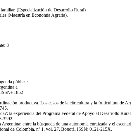
familiar. (Especialización de Desarrollo Rural)
les (Maestría en Economía Agraria).
te: 8
agenda pública:
rgentina a
s. ISSNe 1852-
rdinación productiva. Los casos de la citricultura y la fruticultura d
6745.
da?: la experiencia del Programa Federal de Apoyo al Desarrollo Rural 
58-3592.
en Argentina: entre la búsqueda de una autonomía enraizada y el escena
ional de Colombia, nº 1, vol. 27, Bogotá. ISSN: 0121-215X.