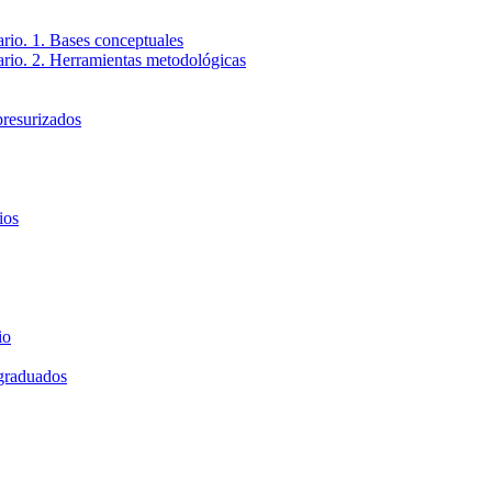
ario. 1. Bases conceptuales
tario. 2. Herramientas metodológicas
presurizados
ios
io
 graduados