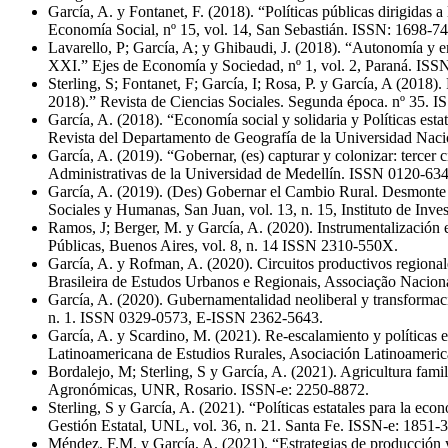
García, A. y Fontanet, F. (2018). “Políticas públicas dirigidas
Economía Social, nº 15, vol. 14, San Sebastián. ISSN: 1698-7
Lavarello, P; García, A; y Ghibaudi, J. (2018). “Autonomía y enr
XXI.” Ejes de Economía y Sociedad, nº 1, vol. 2, Paraná. ISS
Sterling, S; Fontanet, F; García, I; Rosa, P. y García, A (2018
2018).” Revista de Ciencias Sociales. Segunda época. nº 35. 
García, A. (2018). “Economía social y solidaria y Políticas es
Revista del Departamento de Geografía de la Universidad Naci
García, A. (2019). “Gobernar, (es) capturar y colonizar: tercer
Administrativas de la Universidad de Medellín. ISSN 0120-63
García, A. (2019). (Des) Gobernar el Cambio Rural. Desmonte 
Sociales y Humanas, San Juan, vol. 13, n. 15, Instituto de I
Ramos, J; Berger, M. y García, A. (2020). Instrumentalización e
Públicas, Buenos Aires, vol. 8, n. 14 ISSN 2310-550X.
García, A. y Rofman, A. (2020). Circuitos productivos regional
Brasileira de Estudos Urbanos e Regionais, Associação Nacio
García, A. (2020). Gubernamentalidad neoliberal y transformac
n. 1. ISSN 0329-0573, E-ISSN 2362-5643.
García, A. y Scardino, M. (2021). Re-escalamiento y políticas 
Latinoamericana de Estudios Rurales, Asociación Latinoameric
Bordalejo, M; Sterling, S y García, A. (2021). Agricultura famil
Agronómicas, UNR, Rosario. ISSN-e: 2250-8872.
Sterling, S y García, A. (2021). “Políticas estatales para la e
Gestión Estatal, UNL, vol. 36, n. 21. Santa Fe. ISSN-e: 1851-
Méndez, F.M. y García, A. (2021). “Estrategias de producción 