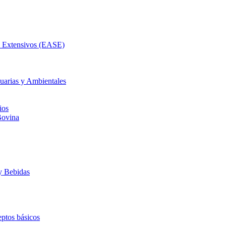
as Extensivos (EASE)
uarias y Ambientales
ios
Bovina
y Bebidas
ptos básicos