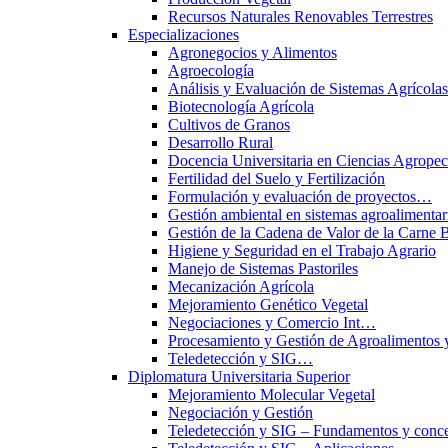
Recursos Naturales Renovables Terrestres
Especializaciones
Agronegocios y Alimentos
Agroecología
Análisis y Evaluación de Sistemas Agrícol
Biotecnología Agrícola
Cultivos de Granos
Desarrollo Rural
Docencia Universitaria en Ciencias Agropec
Fertilidad del Suelo y Fertilización
Formulación y evaluación de proyectos…
Gestión ambiental en sistemas agroalimentar
Gestión de la Cadena de Valor de la Carne 
Higiene y Seguridad en el Trabajo Agrario
Manejo de Sistemas Pastoriles
Mecanización Agrícola
Mejoramiento Genético Vegetal
Negociaciones y Comercio Int…
Procesamiento y Gestión de Agroalimentos 
Teledetección y SIG…
Diplomatura Universitaria Superior
Mejoramiento Molecular Vegetal
Negociación y Gestión
Teledetección y SIG – Fundamentos y conce