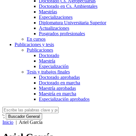
Doctorado Cs. Agropecuarias
Doctorado en Cs. Ambientales
Maestrías
Especializaciones
Diplomatura Universitaria Superior
Actualizaciones
Posgrados profesionales
En cursos
Publicaciones y tesis
Publicaciones
Doctorado
Maestría
Especialización
Tesis y trabajos finales
Doctorado aprobadas
Doctorado en marcha
Maestría aprobadas
Maestría en marcha
Especialización aprobados
';
Buscador General
Inicio
|
Ariel García