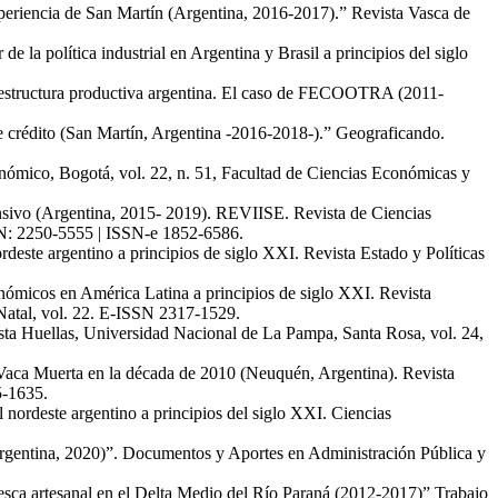
 experiencia de San Martín (Argentina, 2016-2017).” Revista Vasca de
e la política industrial en Argentina y Brasil a principios del siglo
n la estructura productiva argentina. El caso de FECOOTRA (2011-
de crédito (San Martín, Argentina -2016-2018-).” Geograficando.
Económico, Bogotá, vol. 22, n. 51, Facultad de Ciencias Económicas y
ensivo (Argentina, 2015- 2019). REVIISE. Revista de Ciencias
SSN: 2250-5555 | ISSN-e 1852-6586.
rdeste argentino a principios de siglo XXI. Revista Estado y Políticas
onómicos en América Latina a principios de siglo XXI. Revista
Natal, vol. 22. E-ISSN 2317-1529.
sta Huellas, Universidad Nacional de La Pampa, Santa Rosa, vol. 24,
o Vaca Muerta en la década de 2010 (Neuquén, Argentina). Revista
5-1635.
l nordeste argentino a principios del siglo XXI. Ciencias
o (Argentina, 2020)”. Documentos y Aportes en Administración Pública y
esca artesanal en el Delta Medio del Río Paraná (2012-2017)” Trabajo