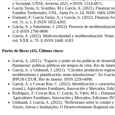
y Sociedad, UNSE, invierno 2021, e-ISSN: 1514-6871.
García Tarsia, A; Scardino, M y García, A. (2021). Finanzas no 
Estudios Territoriales, UNL, Santa Fe, n. 24. ISSN: 1669-3299
Fontanet, F; García Tarsia, A; y García, A. (2022). Finanzas So
vol. 31, n. 1, E-ISSN 1852-4265.
García, A. y Paturlanne, J. (2022). Procesos de neoliberalizaci
2. E-ISSN 2796-9606
García, A. (2022). Multi-escalaridad y neoliberalización. Notas
vol. XXII, n. 70. E-ISSN 2448- 6183.
Partes de libros (43). Últimos cinco:
García, A. (2021). “Espacio y poder en las políticas de desarrol
fluminense: políticas públicas em tempos de crise. Rio de Jane
García, A. y Ghibaudi, J. (2021). “Circuitos productivos region
neoliberalismo y planificación: notas introductorias”. En García
IPPUR-CEUR, Rio de Janeiro. ISSN 2250-6098.
García, A. y Cowan Ros, C. (2022). Identificación y caracteriz
(coord.). Agricultores Familiares, Innovación y Mercados, Edi
Rodríguez, F; Cowan Ros, C; García, A; Viteri, M.L.; Dumrauf, S
Agricultores Familiares, Innovación y Mercados, Ediciones IN
Ghibaudi, J. García, A. (2022). “Reflexiones sobre lo común y el
Atores, Ativos e Instituições: O Desenvolvimento Regional e