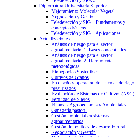
Teledetección y SIG…
Diplomatura Universitaria Superior
Mejoramiento Molecular Vegetal
Negociación y Gestión
Teledetección y SIG – Fundamentos y
conceptos básicos
Teledetección y SIG – Aplicaciones
Actualizaciones
Análisis de riesgo para el sector
agroalimentario. 1. Bases conceptuales
Análisis de riesgo para el sector
agroalimentario. 2. Herramientas
metodológicas
Bionegocios Sostenibles
Cultivos de Granos
En diseño y operación de sistemas de riego
presurizados
Evaluación de Sistemas de Cultivos (ASC)
Fertilidad de Suelos
Finanzas Agropecuarias y Ambientales
Ganadería pastoril
Gestión ambiental en sistemas
agroalimentarios
Gestión de políticas de desarrollo rural
Negociación y Gestión