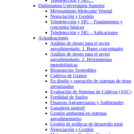
Teledetección y SIG…
Diplomatura Universitaria Superior
Mejoramiento Molecular Vegetal
Negociación y Gestión
Teledetección y SIG – Fundamentos y
conceptos básicos
Teledetección y SIG – Aplicaciones
Actualizaciones
Análisis de riesgo para el sector
agroalimentario. 1. Bases conceptuales
Análisis de riesgo para el sector
agroalimentario. 2. Herramientas
metodológicas
Bionegocios Sostenibles
Cultivos de Granos
En diseño y operación de sistemas de riego
presurizados
Evaluación de Sistemas de Cultivos (ASC)
Fertilidad de Suelos
Finanzas Agropecuarias y Ambientales
Ganadería pastoril
Gestión ambiental en sistemas
agroalimentarios
Gestión de políticas de desarrollo rural
Negociación y Gestión