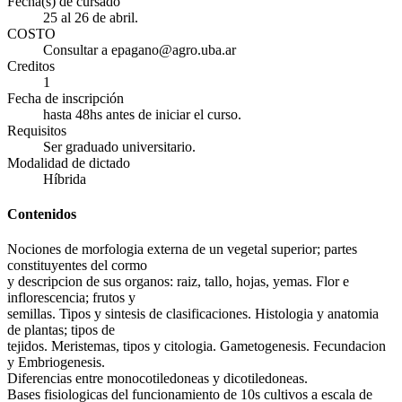
Fecha(s) de cursado
25 al 26 de abril.
COSTO
Consultar a epagano@agro.uba.ar
Creditos
1
Fecha de inscripción
hasta 48hs antes de iniciar el curso.
Requisitos
Ser graduado universitario.
Modalidad de dictado
Híbrida
Contenidos
Nociones de morfologia externa de un vegetal superior; partes
constituyentes del cormo
y descripcion de sus organos: raiz, tallo, hojas, yemas. Flor e
inflorescencia; frutos y
semillas. Tipos y sintesis de clasificaciones. Histologia y anatomia
de plantas; tipos de
tejidos. Meristemas, tipos y citologia. Gametogenesis. Fecundacion
y Embriogenesis.
Diferencias entre monocotiledoneas y dicotiledoneas.
Bases fisiologicas del funcionamiento de 10s cultivos a escala de