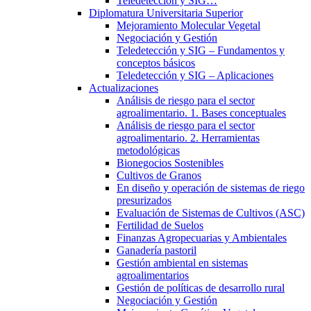
Teledetección y SIG…
Diplomatura Universitaria Superior
Mejoramiento Molecular Vegetal
Negociación y Gestión
Teledetección y SIG – Fundamentos y
conceptos básicos
Teledetección y SIG – Aplicaciones
Actualizaciones
Análisis de riesgo para el sector
agroalimentario. 1. Bases conceptuales
Análisis de riesgo para el sector
agroalimentario. 2. Herramientas
metodológicas
Bionegocios Sostenibles
Cultivos de Granos
En diseño y operación de sistemas de riego
presurizados
Evaluación de Sistemas de Cultivos (ASC)
Fertilidad de Suelos
Finanzas Agropecuarias y Ambientales
Ganadería pastoril
Gestión ambiental en sistemas
agroalimentarios
Gestión de políticas de desarrollo rural
Negociación y Gestión