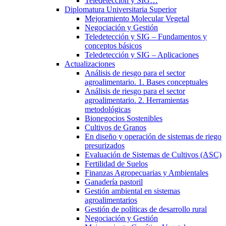
Teledetección y SIG…
Diplomatura Universitaria Superior
Mejoramiento Molecular Vegetal
Negociación y Gestión
Teledetección y SIG – Fundamentos y
conceptos básicos
Teledetección y SIG – Aplicaciones
Actualizaciones
Análisis de riesgo para el sector
agroalimentario. 1. Bases conceptuales
Análisis de riesgo para el sector
agroalimentario. 2. Herramientas
metodológicas
Bionegocios Sostenibles
Cultivos de Granos
En diseño y operación de sistemas de riego
presurizados
Evaluación de Sistemas de Cultivos (ASC)
Fertilidad de Suelos
Finanzas Agropecuarias y Ambientales
Ganadería pastoril
Gestión ambiental en sistemas
agroalimentarios
Gestión de políticas de desarrollo rural
Negociación y Gestión