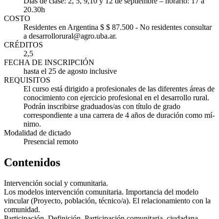
Días de clase: 2, 5, 9,10 y 12 de septiembre – horario: 17 a
20.30h
COSTO
Residentes en Argentina $ $ 87.500 - No residentes consultar
a desarrollorural@agro.uba.ar.
CRÉDITOS
2,5
FECHA DE INSCRIPCIÓN
hasta el 25 de agosto inclusive
REQUISITOS
El curso está dirigido a profesionales de las diferentes áreas de
conocimiento con ejercicio profesional en el desarrollo rural.
Podrán inscribirse graduados/as con tí­tulo de grado
correspondiente a una carrera de 4 años de duración como mí­
nimo.
Modalidad de dictado
Presencial remoto
Contenidos
Intervención social y comunitaria.
Los modelos intervención comunitaria. Importancia del modelo
vincular (Proyecto, población, técnico/a). El relacionamiento con la
comunidad.
Participación. Definición. Participación comunitaria, ciudadana,