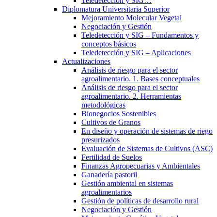
Teledetección y SIG…
Diplomatura Universitaria Superior
Mejoramiento Molecular Vegetal
Negociación y Gestión
Teledetección y SIG – Fundamentos y
conceptos básicos
Teledetección y SIG – Aplicaciones
Actualizaciones
Análisis de riesgo para el sector
agroalimentario. 1. Bases conceptuales
Análisis de riesgo para el sector
agroalimentario. 2. Herramientas
metodológicas
Bionegocios Sostenibles
Cultivos de Granos
En diseño y operación de sistemas de riego
presurizados
Evaluación de Sistemas de Cultivos (ASC)
Fertilidad de Suelos
Finanzas Agropecuarias y Ambientales
Ganadería pastoril
Gestión ambiental en sistemas
agroalimentarios
Gestión de políticas de desarrollo rural
Negociación y Gestión