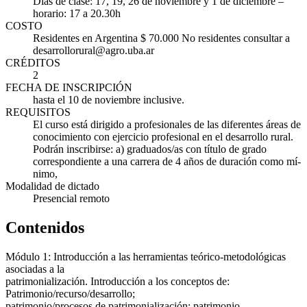
Días de clase: 17, 19, 26 de noviembre y 1 de diciembre –
horario: 17 a 20.30h
COSTO
Residentes en Argentina $ 70.000 No residentes consultar a
desarrollorural@agro.uba.ar
CRÉDITOS
2
FECHA DE INSCRIPCIÓN
hasta el 10 de noviembre inclusive.
REQUISITOS
El curso está dirigido a profesionales de las diferentes áreas de
conocimiento con ejercicio profesional en el desarrollo rural.
Podrán inscribirse: a) graduados/as con tí­tulo de grado
correspondiente a una carrera de 4 años de duración como mí­
nimo,
Modalidad de dictado
Presencial remoto
Contenidos
Módulo 1: Introducción a las herramientas teórico-metodológicas
asociadas a la
patrimonialización. Introducción a los conceptos de:
Patrimonio/recurso/desarrollo;
patrimonio/procesos de patrimonialización; patrimonio