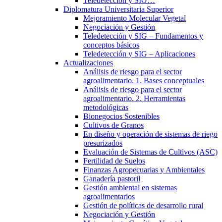
Teledetección y SIG…
Diplomatura Universitaria Superior
Mejoramiento Molecular Vegetal
Negociación y Gestión
Teledetección y SIG – Fundamentos y
conceptos básicos
Teledetección y SIG – Aplicaciones
Actualizaciones
Análisis de riesgo para el sector
agroalimentario. 1. Bases conceptuales
Análisis de riesgo para el sector
agroalimentario. 2. Herramientas
metodológicas
Bionegocios Sostenibles
Cultivos de Granos
En diseño y operación de sistemas de riego
presurizados
Evaluación de Sistemas de Cultivos (ASC)
Fertilidad de Suelos
Finanzas Agropecuarias y Ambientales
Ganadería pastoril
Gestión ambiental en sistemas
agroalimentarios
Gestión de políticas de desarrollo rural
Negociación y Gestión