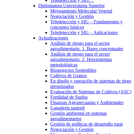
Teledetección y SIG…
Diplomatura Universitaria Superior
Mejoramiento Molecular Vegetal
Negociación y Gestión
Teledetección y SIG – Fundamentos y
conceptos básicos
Teledetección y SIG – Aplicaciones
Actualizaciones
Análisis de riesgo para el sector
agroalimentario. 1. Bases conceptuales
Análisis de riesgo para el sector
agroalimentario. 2. Herramientas
metodológicas
Bionegocios Sostenibles
Cultivos de Granos
En diseño y operación de sistemas de riego
presurizados
Evaluación de Sistemas de Cultivos (ASC)
Fertilidad de Suelos
Finanzas Agropecuarias y Ambientales
Ganadería pastoril
Gestión ambiental en sistemas
agroalimentarios
Gestión de políticas de desarrollo rural
Negociación y Gestión