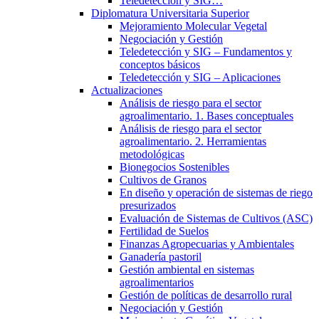
Teledetección y SIG…
Diplomatura Universitaria Superior
Mejoramiento Molecular Vegetal
Negociación y Gestión
Teledetección y SIG – Fundamentos y
conceptos básicos
Teledetección y SIG – Aplicaciones
Actualizaciones
Análisis de riesgo para el sector
agroalimentario. 1. Bases conceptuales
Análisis de riesgo para el sector
agroalimentario. 2. Herramientas
metodológicas
Bionegocios Sostenibles
Cultivos de Granos
En diseño y operación de sistemas de riego
presurizados
Evaluación de Sistemas de Cultivos (ASC)
Fertilidad de Suelos
Finanzas Agropecuarias y Ambientales
Ganadería pastoril
Gestión ambiental en sistemas
agroalimentarios
Gestión de políticas de desarrollo rural
Negociación y Gestión