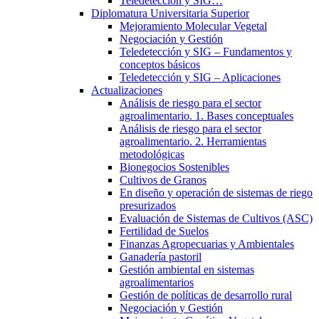
Teledetección y SIG…
Diplomatura Universitaria Superior
Mejoramiento Molecular Vegetal
Negociación y Gestión
Teledetección y SIG – Fundamentos y
conceptos básicos
Teledetección y SIG – Aplicaciones
Actualizaciones
Análisis de riesgo para el sector
agroalimentario. 1. Bases conceptuales
Análisis de riesgo para el sector
agroalimentario. 2. Herramientas
metodológicas
Bionegocios Sostenibles
Cultivos de Granos
En diseño y operación de sistemas de riego
presurizados
Evaluación de Sistemas de Cultivos (ASC)
Fertilidad de Suelos
Finanzas Agropecuarias y Ambientales
Ganadería pastoril
Gestión ambiental en sistemas
agroalimentarios
Gestión de políticas de desarrollo rural
Negociación y Gestión