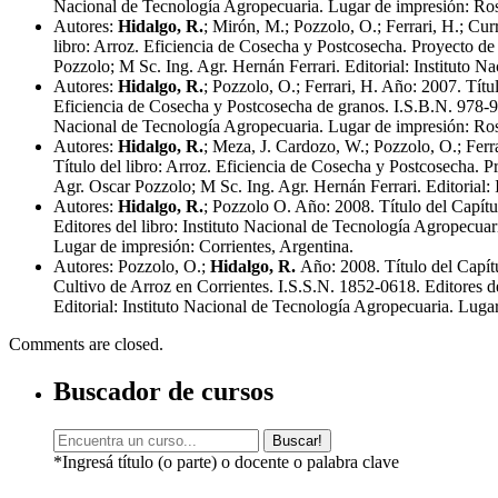
Nacional de Tecnología Agropecuaria. Lugar de impresión: Ros
Autores:
Hidalgo, R.
; Mirón, M.; Pozzolo, O.; Ferrari, H.; Cur
libro: Arroz. Eficiencia de Cosecha y Postcosecha. Proyecto de
Pozzolo; M Sc. Ing. Agr. Hernán Ferrari. Editorial: Instituto 
Autores:
Hidalgo, R.
; Pozzolo, O.; Ferrari, H. Año: 2007. Tít
Eficiencia de Cosecha y Postcosecha de granos. I.S.B.N. 978-987
Nacional de Tecnología Agropecuaria. Lugar de impresión: Ros
Autores:
Hidalgo, R.
; Meza, J. Cardozo, W.; Pozzolo, O.; Ferr
Título del libro: Arroz. Eficiencia de Cosecha y Postcosecha. 
Agr. Oscar Pozzolo; M Sc. Ing. Agr. Hernán Ferrari. Editorial:
Autores:
Hidalgo, R.
; Pozzolo O. Año: 2008. Título del Capítu
Editores del libro: Instituto Nacional de Tecnología Agropecua
Lugar de impresión: Corrientes, Argentina.
Autores: Pozzolo, O.;
Hidalgo, R.
Año: 2008. Título del Capítu
Cultivo de Arroz en Corrientes. I.S.S.N. 1852-0618. Editores d
Editorial: Instituto Nacional de Tecnología Agropecuaria. Luga
Comments are closed.
Buscador de cursos
Buscar!
*Ingresá título (o parte) o docente o palabra clave