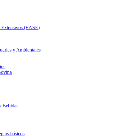
as Extensivos (EASE)
uarias y Ambientales
ios
Bovina
y Bebidas
ptos básicos