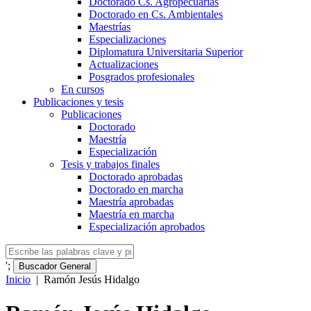
Doctorado Cs. Agropecuarias
Doctorado en Cs. Ambientales
Maestrías
Especializaciones
Diplomatura Universitaria Superior
Actualizaciones
Posgrados profesionales
En cursos
Publicaciones y tesis
Publicaciones
Doctorado
Maestría
Especialización
Tesis y trabajos finales
Doctorado aprobadas
Doctorado en marcha
Maestría aprobadas
Maestría en marcha
Especialización aprobados
';
Buscador General
Inicio
|
Ramón Jesús Hidalgo