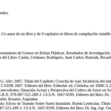
rales.
 Co autor de un libro y de 9 capítulos en libros de compilación científic
cenamiento de Granos en Bolsas Plásticas. Resultados de Investigación
s del Libro: Casini, Cristiano; Rodríguez, Juan Carlos; Bartosik, Rica
ta G. Año: 2007. Título del Capítulo: Cosecha de soja: Incidencia del s
ral CADIR 2007. Editores del libro: Editorial: ed. Córdoba: ed. SIMCA
 Antecedentes, Situación Actual y Perspectiva del Cultivo de Arroz en Ar
.B.N. 978-987-521-289-3. I.S.S.N. 1667-9199. Editores del libro: Dr. I
sión: Rosario, Argentina
ulo: Efecto de Transito Sobre Suelo Inundado. Rueda Lenticular. Título
-521-289-3. I.S.S.N. 1667-9199. Editores del libro: Dr. Ing. Agr. Osca