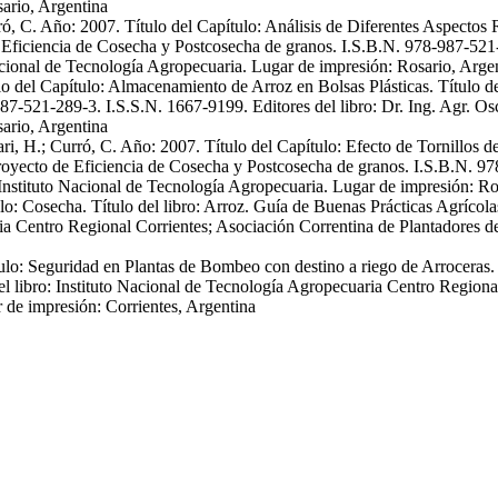
ario, Argentina
ró, C. Año: 2007. Título del Capítulo: Análisis de Diferentes Aspectos 
 Eficiencia de Cosecha y Postcosecha de granos. I.S.B.N. 978-987-521-2
Nacional de Tecnología Agropecuaria. Lugar de impresión: Rosario, Arge
ulo del Capítulo: Almacenamiento de Arroz en Bolsas Plásticas. Título d
-521-289-3. I.S.S.N. 1667-9199. Editores del libro: Dr. Ing. Agr. Osca
ario, Argentina
ari, H.; Curró, C. Año: 2007. Título del Capítulo: Efecto de Tornillos
Proyecto de Eficiencia de Cosecha y Postcosecha de granos. I.S.B.N. 97
 Instituto Nacional de Tecnología Agropecuaria. Lugar de impresión: Ro
lo: Cosecha. Título del libro: Arroz. Guía de Buenas Prácticas Agrícola
ria Centro Regional Corrientes; Asociación Correntina de Plantadores de
lo: Seguridad en Plantas de Bombeo con destino a riego de Arroceras. T
el libro: Instituto Nacional de Tecnología Agropecuaria Centro Regiona
r de impresión: Corrientes, Argentina