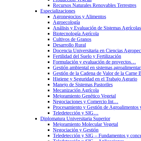
Recursos Naturales Renovables Terrestres
Especializaciones
Agronegocios y Alimentos
Agroecología
Análisis y Evaluación de Sistemas Agrícol
Biotecnología Agrícola
Cultivos de Granos
Desarrollo Rural
Docencia Universitaria en Ciencias Agropec
Fertilidad del Suelo y Fertilización
Formulación y evaluación de proyectos…
Gestión ambiental en sistemas agroalimentar
Gestión de la Cadena de Valor de la Carne 
Higiene y Seguridad en el Trabajo Agrario
Manejo de Sistemas Pastoriles
Mecanización Agrícola
Mejoramiento Genético Vegetal
Negociaciones y Comercio Int…
Procesamiento y Gestión de Agroalimentos 
Teledetección y SIG…
Diplomatura Universitaria Superior
Mejoramiento Molecular Vegetal
Negociación y Gestión
Teledetección y SIG – Fundamentos y conce