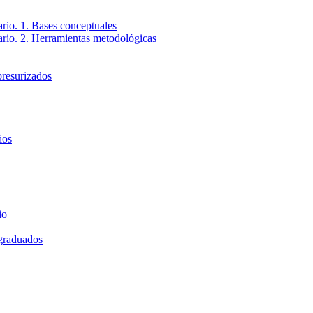
ario. 1. Bases conceptuales
tario. 2. Herramientas metodológicas
presurizados
ios
io
 graduados