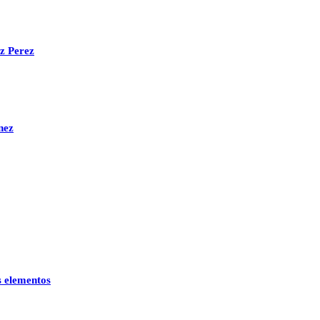
ez Perez
nez
s elementos