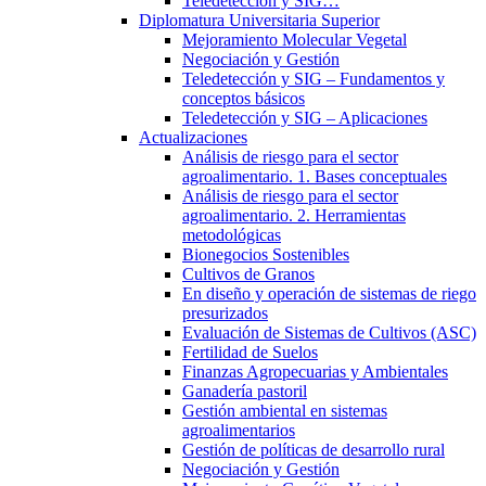
Teledetección y SIG…
Diplomatura Universitaria Superior
Mejoramiento Molecular Vegetal
Negociación y Gestión
Teledetección y SIG – Fundamentos y
conceptos básicos
Teledetección y SIG – Aplicaciones
Actualizaciones
Análisis de riesgo para el sector
agroalimentario. 1. Bases conceptuales
Análisis de riesgo para el sector
agroalimentario. 2. Herramientas
metodológicas
Bionegocios Sostenibles
Cultivos de Granos
En diseño y operación de sistemas de riego
presurizados
Evaluación de Sistemas de Cultivos (ASC)
Fertilidad de Suelos
Finanzas Agropecuarias y Ambientales
Ganadería pastoril
Gestión ambiental en sistemas
agroalimentarios
Gestión de políticas de desarrollo rural
Negociación y Gestión