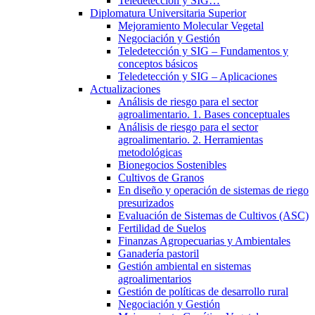
Teledetección y SIG…
Diplomatura Universitaria Superior
Mejoramiento Molecular Vegetal
Negociación y Gestión
Teledetección y SIG – Fundamentos y
conceptos básicos
Teledetección y SIG – Aplicaciones
Actualizaciones
Análisis de riesgo para el sector
agroalimentario. 1. Bases conceptuales
Análisis de riesgo para el sector
agroalimentario. 2. Herramientas
metodológicas
Bionegocios Sostenibles
Cultivos de Granos
En diseño y operación de sistemas de riego
presurizados
Evaluación de Sistemas de Cultivos (ASC)
Fertilidad de Suelos
Finanzas Agropecuarias y Ambientales
Ganadería pastoril
Gestión ambiental en sistemas
agroalimentarios
Gestión de políticas de desarrollo rural
Negociación y Gestión