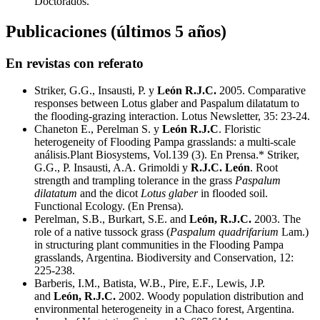
Doctorados.
Publicaciones (últimos 5 años)
En revistas con referato
Striker, G.G., Insausti, P. y
León R.J.C.
2005. Comparative
responses between Lotus glaber and Paspalum dilatatum to
the flooding-grazing interaction. Lotus Newsletter, 35: 23-24.
Chaneton E., Perelman S. y
León R.J.C
. Floristic
heterogeneity of Flooding Pampa grasslands: a multi-scale
análisis.Plant Biosystems, Vol.139 (3). En Prensa.* Striker,
G.G., P. Insausti, A.A. Grimoldi y
R.J.C. León
. Root
strength and trampling tolerance in the grass
Paspalum
dilatatum
and the dicot
Lotus glaber
in flooded soil.
Functional Ecology. (En Prensa).
Perelman, S.B., Burkart, S.E. and
León, R.J.C.
2003. The
role of a native tussock grass (
Paspalum quadrifarium
Lam.)
in structuring plant communities in the Flooding Pampa
grasslands, Argentina. Biodiversity and Conservation, 12:
225-238.
Barberis, I.M., Batista, W.B., Pire, E.F., Lewis, J.P.
and
León, R.J.C.
2002. Woody population distribution and
environmental heterogeneity in a Chaco forest, Argentina.