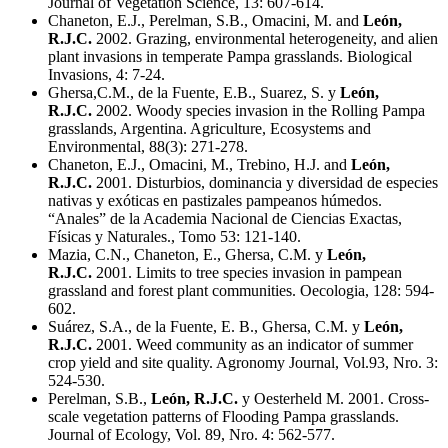
Journal of Vegetation Science, 13: 607-614.
Chaneton, E.J., Perelman, S.B., Omacini, M. and
León,
R.J.C.
2002. Grazing, environmental heterogeneity, and alien
plant invasions in temperate Pampa grasslands. Biological
Invasions, 4: 7-24.
Ghersa,C.M., de la Fuente, E.B., Suarez, S. y
León,
R.J.C.
2002. Woody species invasion in the Rolling Pampa
grasslands, Argentina. Agriculture, Ecosystems and
Environmental, 88(3): 271-278.
Chaneton, E.J., Omacini, M., Trebino, H.J. and
León,
R.J.C.
2001. Disturbios, dominancia y diversidad de especies
nativas y exóticas en pastizales pampeanos húmedos.
“Anales” de la Academia Nacional de Ciencias Exactas,
Físicas y Naturales., Tomo 53: 121-140.
Mazia, C.N., Chaneton, E., Ghersa, C.M. y
León,
R.J.C.
2001. Limits to tree species invasion in pampean
grassland and forest plant communities. Oecologia, 128: 594-
602.
Suárez, S.A., de la Fuente, E. B., Ghersa, C.M. y
León,
R.J.C.
2001. Weed community as an indicator of summer
crop yield and site quality. Agronomy Journal, Vol.93, Nro. 3:
524-530.
Perelman, S.B.,
León, R.J.C.
y Oesterheld M. 2001. Cross-
scale vegetation patterns of Flooding Pampa grasslands.
Journal of Ecology, Vol. 89, Nro. 4: 562-577.