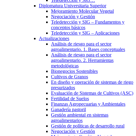
Teledetección y SIG…
Diplomatura Universitaria Superior
Mejoramiento Molecular Vegetal
Negociación y Gestión
Teledetección y SIG – Fundamentos y
conceptos básicos
Teledetección y SIG – Aplicaciones
Actualizaciones
Análisis de riesgo para el sector
agroalimentario. 1. Bases conceptuales
Análisis de riesgo para el sector
agroalimentario. 2. Herramientas
metodológicas
Bionegocios Sostenibles
Cultivos de Granos
En diseño y operación de sistemas de riego
presurizados
Evaluación de Sistemas de Cultivos (ASC)
Fertilidad de Suelos
Finanzas Agropecuarias y Ambientales
Ganadería pastoril
Gestión ambiental en sistemas
agroalimentarios
Gestión de políticas de desarrollo rural
Negociación y Gestión