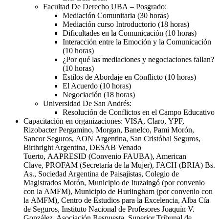
Facultad De Derecho
UBA
– Posgrado:
Mediación Comunitaria (30 horas)
Mediación curso Introductorio (18 horas)
Dificultades en la Comunicación (10 horas)
Interacción entre la Emoción y la Comunicación
(10 horas)
¿Por qué las mediaciones y negociaciones fallan?
(10 horas)
Estilos de Abordaje en Conflicto (10 horas)
El Acuerdo (10 horas)
Negociación (18 horas)
Universidad De San Andrés:
Resolución de Conflictos en el Campo Educativo
Capacitación en organizaciones:
VISA
, Claro,
YPF
,
Rizobacter Pergamino, Morgan, Banelco, Pami Morón,
Sancor Seguros,
AON
Argentina, San Cristóbal Seguros,
Birthright Argentina,
DESAB
Venado
Tuerto,
AAPRESID
(Convenio
FAUBA
), American
Clave,
PROFAM
(Secretaría de la Mujer),
FACH
(
BRIA
) Bs.
As., Sociedad Argentina de Paisajistas, Colegio de
Magistrados Morón, Municipio de Ituzaingó (por convenio
con la
AMFM
), Municipio de Hurlingham (por convenio con
la
AMFM
), Centro de Estudios para la Excelencia, Alba Cía
de Seguros, Instituto Nacional de Profesores Joaquín V.
González, Asociación Respuesta, Superior Tribunal de