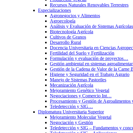
Recursos Naturales Renovables Terrestres
Especializaciones
Agronegocios y Alimentos
Agroecología
Análisis y Evaluación de Sistemas Agrícol
Biotecnología Agrícola
Cultivos de Granos
Desarrollo Rural
Docencia Universitaria en Ciencias Agropec
Fertilidad del Suelo y Fertilización
Formulación y evaluación de proyectos…
Gestión ambiental en sistemas agroalimentar
Gestión de la Cadena de Valor de la Carne 
Higiene y Seguridad en el Trabajo Agrario
Manejo de Sistemas Pastoriles
Mecanización Agrícola
Mejoramiento Genético Vegetal
Negociaciones y Comercio Int…
Procesamiento y Gestión de Agroalimentos 
Teledetección y SIG…
Diplomatura Universitaria Superior
Mejoramiento Molecular Vegetal
Negociación y Gestión
Teledetección y SIG – Fundamentos y conce