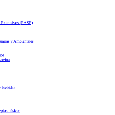
as Extensivos (EASE)
uarias y Ambientales
ios
Bovina
y Bebidas
ptos básicos