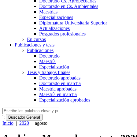
Doctorado Cs. Agropecuarias
Doctorado en Cs. Ambientales
Maestrías
Especializaciones
Diplomatura Universitaria Superior
Actualizaciones
Posgrados profesionales
En cursos
Publicaciones y tesis
Publicaciones
Doctorado
Maestría
Especialización
Tesis y trabajos finales
Doctorado aprobadas
Doctorado en marcha
Maestría aprobadas
Maestría en marcha
Especialización aprobados
';
Buscador General
Inicio
|
2020
|
agosto