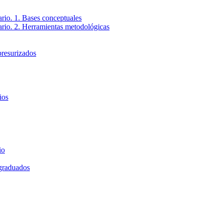
ario. 1. Bases conceptuales
tario. 2. Herramientas metodológicas
presurizados
ios
io
 graduados