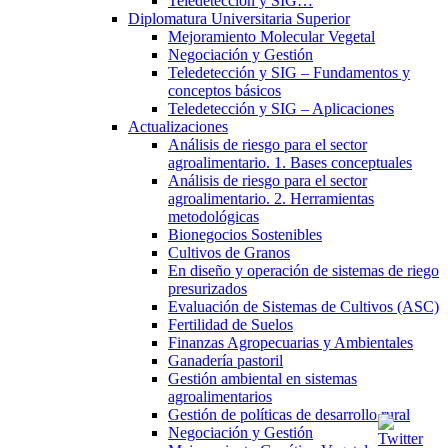
Teledetección y SIG…
Diplomatura Universitaria Superior
Mejoramiento Molecular Vegetal
Negociación y Gestión
Teledetección y SIG – Fundamentos y
conceptos básicos
Teledetección y SIG – Aplicaciones
Actualizaciones
Análisis de riesgo para el sector
agroalimentario. 1. Bases conceptuales
Análisis de riesgo para el sector
agroalimentario. 2. Herramientas
metodológicas
Bionegocios Sostenibles
Cultivos de Granos
En diseño y operación de sistemas de riego
presurizados
Evaluación de Sistemas de Cultivos (ASC)
Fertilidad de Suelos
Finanzas Agropecuarias y Ambientales
Ganadería pastoril
Gestión ambiental en sistemas
agroalimentarios
Gestión de políticas de desarrollo rural
Negociación y Gestión