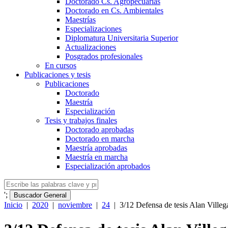
Doctorado Cs. Agropecuarias
Doctorado en Cs. Ambientales
Maestrías
Especializaciones
Diplomatura Universitaria Superior
Actualizaciones
Posgrados profesionales
En cursos
Publicaciones y tesis
Publicaciones
Doctorado
Maestría
Especialización
Tesis y trabajos finales
Doctorado aprobadas
Doctorado en marcha
Maestría aprobadas
Maestría en marcha
Especialización aprobados
';
Buscador General
Inicio
|
2020
|
noviembre
|
24
|
3/12 Defensa de tesis Alan Villeg