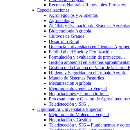
Recursos Naturales Renovables Terrestres
Especializaciones
Agronegocios y Alimentos
Agroecología
Análisis y Evaluación de Sistemas Agrícol
Biotecnología Agrícola
Cultivos de Granos
Desarrollo Rural
Docencia Universitaria en Ciencias Agropec
Fertilidad del Suelo y Fertilización
Formulación y evaluación de proyectos…
Gestión ambiental en sistemas agroalimentar
Gestión de la Cadena de Valor de la Carne 
Higiene y Seguridad en el Trabajo Agrario
Manejo de Sistemas Pastoriles
Mecanización Agrícola
Mejoramiento Genético Vegetal
Negociaciones y Comercio Int…
Procesamiento y Gestión de Agroalimentos 
Teledetección y SIG…
Diplomatura Universitaria Superior
Mejoramiento Molecular Vegetal
Negociación y Gestión
Teledetección y SIG – Fundamentos y conce