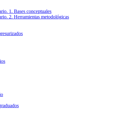
ario. 1. Bases conceptuales
tario. 2. Herramientas metodológicas
presurizados
ios
io
 graduados