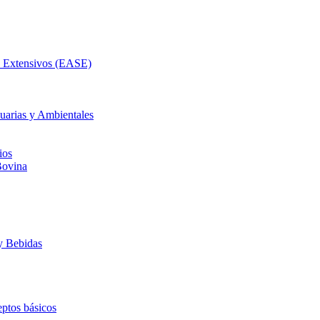
as Extensivos (EASE)
uarias y Ambientales
ios
Bovina
y Bebidas
ptos básicos