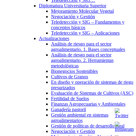
Teledetección y SIG…
Diplomatura Universitaria Superior
Mejoramiento Molecular Vegetal
Negociación y Gestión
Teledetección y SIG – Fundamentos y
conceptos básicos
Teledetección y SIG – Aplicaciones
Actualizaciones
Análisis de riesgo para el sector
agroalimentario. 1. Bases conceptuales
Análisis de riesgo para el sector
agroalimentario. 2. Herramientas
metodológicas
Bionegocios Sostenibles
Cultivos de Granos
En diseño y operación de sistemas de riego
presurizados
Evaluación de Sistemas de Cultivos (ASC)
Fertilidad de Suelos
Finanzas Agropecuarias y Ambientales
Ganadería pastoril
Gestión ambiental en sistemas
agroalimentarios
Gestión de políticas de desarrollo rural
Negociación y Gestión