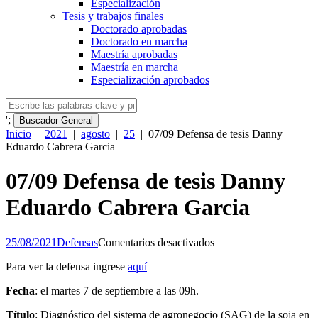
Especialización
Tesis y trabajos finales
Doctorado aprobadas
Doctorado en marcha
Maestría aprobadas
Maestría en marcha
Especialización aprobados
';
Buscador General
Inicio
|
2021
|
agosto
|
25
|
07/09 Defensa de tesis Danny
Eduardo Cabrera Garcia
07/09 Defensa de tesis Danny
Eduardo Cabrera Garcia
en
25/08/2021
Defensas
Comentarios desactivados
07/09
Para ver la defensa ingrese
aquí
Defensa
de
Fecha
: el martes 7 de septiembre a las 09h.
tesis
Danny
Título
: Diagnóstico del sistema de agronegocio (SAG) de la soja en