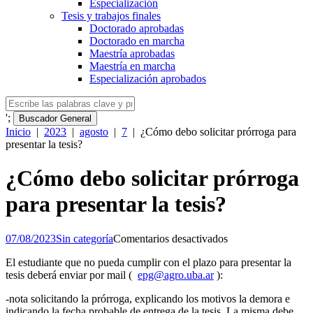
Especialización
Tesis y trabajos finales
Doctorado aprobadas
Doctorado en marcha
Maestría aprobadas
Maestría en marcha
Especialización aprobados
';
Buscador General
Inicio
|
2023
|
agosto
|
7
|
¿Cómo debo solicitar prórroga para
presentar la tesis?
¿Cómo debo solicitar prórroga
para presentar la tesis?
en
07/08/2023
Sin categoría
Comentarios desactivados
¿Cómo
El estudiante que no pueda cumplir con el plazo para presentar la
debo
tesis deberá enviar por mail (
epg@agro.uba.ar
):
solicitar
prórroga
-nota solicitando la prórroga, explicando los motivos la demora e
para
indicando la fecha probable de entrega de la tesis. La misma debe