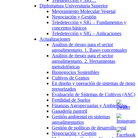
Teledetección y SIG…
Diplomatura Universitaria Superior
Mejoramiento Molecular Vegetal
Negociación y Gestión
Teledetección y SIG – Fundamentos y
conceptos básicos
Teledetección y SIG – Aplicaciones
Actualizaciones
Análisis de riesgo para el sector
agroalimentario. 1. Bases conceptuales
Análisis de riesgo para el sector
agroalimentario. 2. Herramientas
metodológicas
Bionegocios Sostenibles
Cultivos de Granos
En diseño y operación de sistemas de riego
presurizados
Evaluación de Sistemas de Cultivos (ASC)
Fertilidad de Suelos
Finanzas Agropecuarias y Ambientales
Ganadería pastoril
Gestión ambiental en sistemas
agroalimentarios
Gestión de políticas de desarrollo rural
Negociación y Gestión