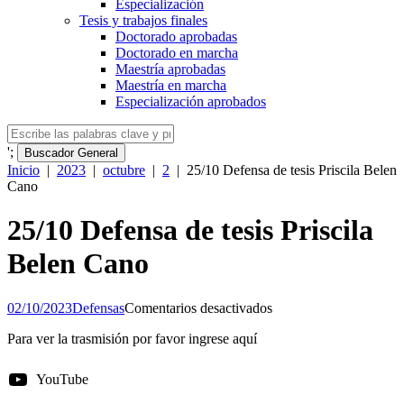
Especialización
Tesis y trabajos finales
Doctorado aprobadas
Doctorado en marcha
Maestría aprobadas
Maestría en marcha
Especialización aprobados
';
Buscador General
Inicio
|
2023
|
octubre
|
2
|
25/10 Defensa de tesis Priscila Belen
Cano
25/10 Defensa de tesis Priscila
Belen Cano
en
02/10/2023
Defensas
Comentarios desactivados
25/10
Para ver la trasmisión por favor ingrese aquí
Defensa
de
tesis
YouTube
Priscila