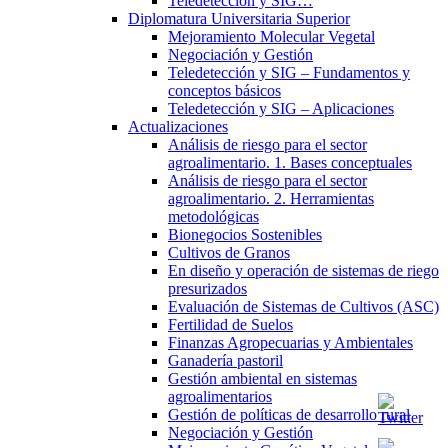
Teledetección y SIG…
Diplomatura Universitaria Superior
Mejoramiento Molecular Vegetal
Negociación y Gestión
Teledetección y SIG – Fundamentos y
conceptos básicos
Teledetección y SIG – Aplicaciones
Actualizaciones
Análisis de riesgo para el sector
agroalimentario. 1. Bases conceptuales
Análisis de riesgo para el sector
agroalimentario. 2. Herramientas
metodológicas
Bionegocios Sostenibles
Cultivos de Granos
En diseño y operación de sistemas de riego
presurizados
Evaluación de Sistemas de Cultivos (ASC)
Fertilidad de Suelos
Finanzas Agropecuarias y Ambientales
Ganadería pastoril
Gestión ambiental en sistemas
agroalimentarios
Gestión de políticas de desarrollo rural
Negociación y Gestión