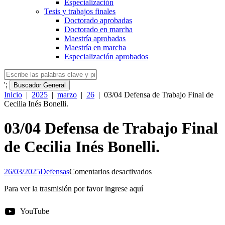
Especialización
Tesis y trabajos finales
Doctorado aprobadas
Doctorado en marcha
Maestría aprobadas
Maestría en marcha
Especialización aprobados
';
Buscador General
Inicio
|
2025
|
marzo
|
26
|
03/04 Defensa de Trabajo Final de
Cecilia Inés Bonelli.
03/04 Defensa de Trabajo Final
de Cecilia Inés Bonelli.
en
26/03/2025
Defensas
Comentarios desactivados
03/04
Para ver la trasmisión por favor ingrese aquí
Defensa
de
Trabajo
YouTube
Final