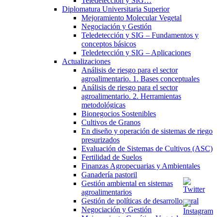
Teledetección y SIG…
Diplomatura Universitaria Superior
Mejoramiento Molecular Vegetal
Negociación y Gestión
Teledetección y SIG – Fundamentos y
conceptos básicos
Teledetección y SIG – Aplicaciones
Actualizaciones
Análisis de riesgo para el sector
agroalimentario. 1. Bases conceptuales
Análisis de riesgo para el sector
agroalimentario. 2. Herramientas
metodológicas
Bionegocios Sostenibles
Cultivos de Granos
En diseño y operación de sistemas de riego
presurizados
Evaluación de Sistemas de Cultivos (ASC)
Fertilidad de Suelos
Finanzas Agropecuarias y Ambientales
Ganadería pastoril
Gestión ambiental en sistemas
agroalimentarios
Gestión de políticas de desarrollo rural
Negociación y Gestión