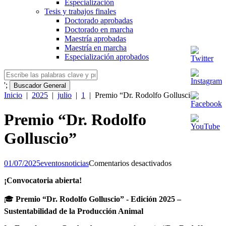
Especialización
Tesis y trabajos finales
Doctorado aprobadas
Doctorado en marcha
Maestría aprobadas
Maestría en marcha
Especialización aprobados
';
Buscador General
Inicio
|
2025
|
julio
|
1
|
Premio​ “Dr. Rodolfo Golluscio”
Premio​ “Dr. Rodolfo
Golluscio”
en
01/07/2025
eventos
noticias
Comentarios desactivados
Premio​
¡Convocatoria abierta!
“Dr.
Rodolfo
🎓
Premio​ “Dr. Rodolfo Golluscio” ​- Edición 2025​ –
Golluscio”
Sustentabilidad de la Producción Animal