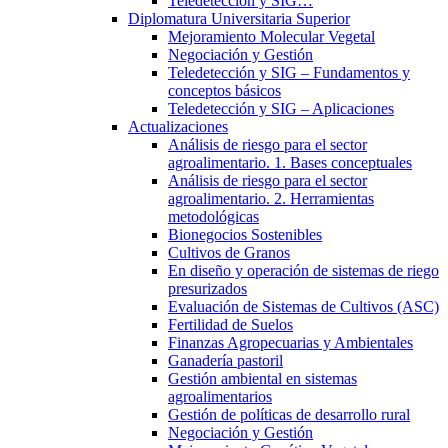
Teledetección y SIG…
Diplomatura Universitaria Superior
Mejoramiento Molecular Vegetal
Negociación y Gestión
Teledetección y SIG – Fundamentos y
conceptos básicos
Teledetección y SIG – Aplicaciones
Actualizaciones
Análisis de riesgo para el sector
agroalimentario. 1. Bases conceptuales
Análisis de riesgo para el sector
agroalimentario. 2. Herramientas
metodológicas
Bionegocios Sostenibles
Cultivos de Granos
En diseño y operación de sistemas de riego
presurizados
Evaluación de Sistemas de Cultivos (ASC)
Fertilidad de Suelos
Finanzas Agropecuarias y Ambientales
Ganadería pastoril
Gestión ambiental en sistemas
agroalimentarios
Gestión de políticas de desarrollo rural
Negociación y Gestión