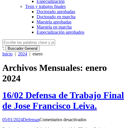
Especialización
Tesis y trabajos finales
Doctorado aprobadas
Doctorado en marcha
Maestría aprobadas
Maestría en marcha
Especialización aprobados
';
Buscador General
Inicio
|
2024
|
enero
Archivos Mensuales: enero
2024
16/02 Defensa de Trabajo Final
de Jose Francisco Leiva.
en
05/01/2024
Defensas
Comentarios desactivados
16/02