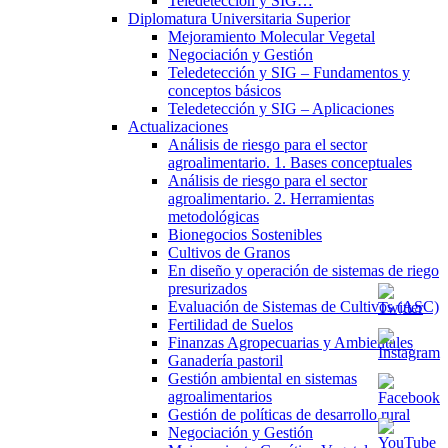
Teledetección y SIG…
Diplomatura Universitaria Superior
Mejoramiento Molecular Vegetal
Negociación y Gestión
Teledetección y SIG – Fundamentos y
conceptos básicos
Teledetección y SIG – Aplicaciones
Actualizaciones
Análisis de riesgo para el sector
agroalimentario. 1. Bases conceptuales
Análisis de riesgo para el sector
agroalimentario. 2. Herramientas
metodológicas
Bionegocios Sostenibles
Cultivos de Granos
En diseño y operación de sistemas de riego
presurizados
Evaluación de Sistemas de Cultivos (ASC)
Fertilidad de Suelos
Finanzas Agropecuarias y Ambientales
Ganadería pastoril
Gestión ambiental en sistemas
agroalimentarios
Gestión de políticas de desarrollo rural
Negociación y Gestión