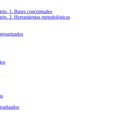
ario. 1. Bases conceptuales
tario. 2. Herramientas metodológicas
presurizados
ios
io
 graduados