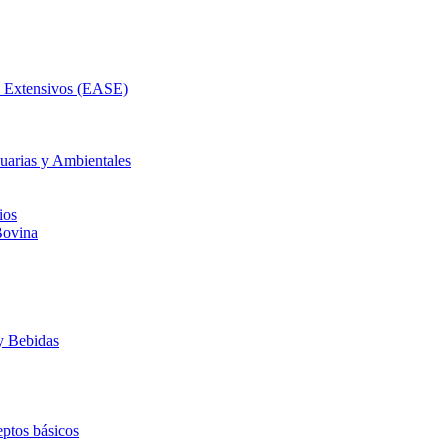
as Extensivos (EASE)
uarias y Ambientales
ios
Bovina
y Bebidas
ptos básicos