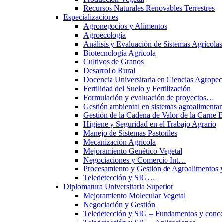
Recursos Naturales Renovables Terrestres
Especializaciones
Agronegocios y Alimentos
Agroecología
Análisis y Evaluación de Sistemas Agrícol
Biotecnología Agrícola
Cultivos de Granos
Desarrollo Rural
Docencia Universitaria en Ciencias Agropec
Fertilidad del Suelo y Fertilización
Formulación y evaluación de proyectos…
Gestión ambiental en sistemas agroalimentar
Gestión de la Cadena de Valor de la Carne 
Higiene y Seguridad en el Trabajo Agrario
Manejo de Sistemas Pastoriles
Mecanización Agrícola
Mejoramiento Genético Vegetal
Negociaciones y Comercio Int…
Procesamiento y Gestión de Agroalimentos 
Teledetección y SIG…
Diplomatura Universitaria Superior
Mejoramiento Molecular Vegetal
Negociación y Gestión
Teledetección y SIG – Fundamentos y conce