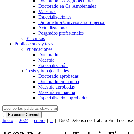
Doctorado Cs. Agropecuarias
Doctorado en Cs. Ambientales
Maestrías
Especializaciones
Diplomatura Universitaria Superior
Actualizaciones
Posgrados profesionales
En cursos
Publicaciones y tesis
Publicaciones
Doctorado
Maestría
Especialización
Tesis y trabajos finales
Doctorado aprobadas
Doctorado en marcha
Maestría aprobadas
Maestría en marcha
Especialización aprobados
';
Buscador General
Inicio
|
2024
|
enero
|
5
|
16/02 Defensa de Trabajo Final de Jose