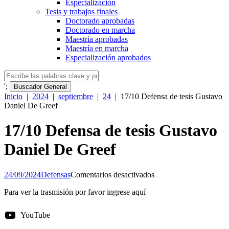
Especialización
Tesis y trabajos finales
Doctorado aprobadas
Doctorado en marcha
Maestría aprobadas
Maestría en marcha
Especialización aprobados
';
Buscador General
Inicio
|
2024
|
septiembre
|
24
|
17/10 Defensa de tesis Gustavo
Daniel De Greef
17/10 Defensa de tesis Gustavo
Daniel De Greef
en
24/09/2024
Defensas
Comentarios desactivados
17/10
Para ver la trasmisión por favor ingrese aquí
Defensa
de
tesis
YouTube
Gustavo