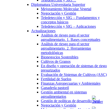
Teledetección y SIG…
Diplomatura Universitaria Superior
Mejoramiento Molecular Vegetal
Negociación y Gestión
Teledetección y SIG – Fundamentos y
conceptos básicos
Teledetección y SIG – Aplicaciones
Actualizaciones
Análisis de riesgo para el sector
agroalimentario. 1. Bases conceptuales
Análisis de riesgo para el sector
agroalimentario. 2. Herramientas
metodológicas
Bionegocios Sostenibles
Cultivos de Granos
En diseño y operación de sistemas de riego
presurizados
Evaluación de Sistemas de Cultivos (ASC)
Fertilidad de Suelos
Finanzas Agropecuarias y Ambientales
Ganadería pastoril
Gestión ambiental en sistemas
agroalimentarios
Gestión de políticas de desarrollo rural
Negociación y Gestión